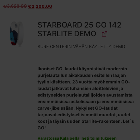
€
3,629.00
€
2,200.00
STARBOARD 25 GO 142
STARLITE DEMO
SURF CENTERIN VÄHÄN KÄYTETTY DEMO
Ikoniset GO-laudat käynnistivät modernin
purjelautailun aikakauden esitellen laajan
tyylin käsitteen. 23 vuotta myöhemmin GO-
laudat jatkavat tuhansien aloittelevien ja
edistyneiden purjelautailijoiden avustamista
ensimmäisissä askelissaan ja ensimmäisissä
carve-jibeissään. Nykyiset GO-laudat
tarjoavat edistyksellisimmät muodot, uudet
koot ja täysin uuden Starlite-rakenteen. Let´s
GO!
Varastossa Kalajoella, heti toimitukseen