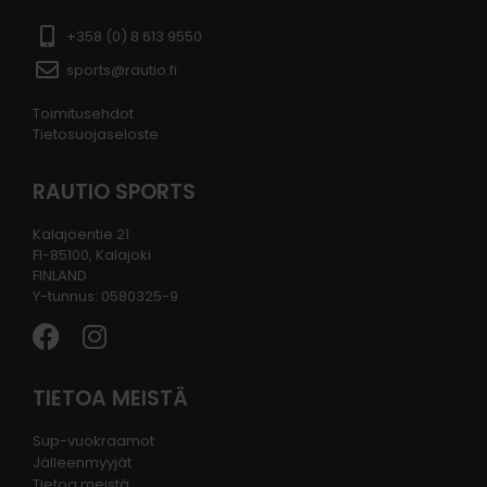
+358 (0) 8 613 9550
sports@rautio.fi
Toimitusehdot
Tietosuojaseloste
RAUTIO SPORTS
Kalajoentie 21
FI-85100, Kalajoki
FINLAND
Y-tunnus: 0580325-9
TIETOA MEISTÄ
Sup-vuokraamot
Jälleenmyyjät
Tietoa meistä