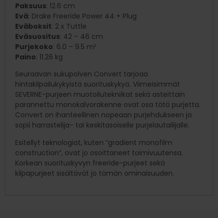
Paksuus
: 12.6 cm
Evä
: Drake Freeride Power 44 + Plug
Eväboksit
: 2 x Tuttle
Eväsuositus
: 42 – 46 cm
Purjekoko
: 6.0 – 9.5 m²
Paino
: 11.26 kg
Seuraavan sukupolven Convert tarjoaa
hintakilpailukykyistä suorituskykyä. Viimeisimmät
SEVERNE-purjeen muotoilutekniikat sekä asteittain
parannettu monokalvorakenne ovat osa tätä purjetta.
Convert on ihanteellinen nopeaan purjehdukseen ja
sopii harrastelija- tai keskitasoiselle purjelautailijalle.
Esitellyt teknologiat, kuten ”gradient monofilm
construction”, ovat jo osoittaneet toimivuutensa.
Korkean suorituskyvyn freeride-purjeet sekä
kilpapurjeet sisältävät jo tämän ominaisuuden.