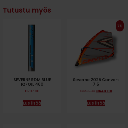
Tutustu myös
7%
SEVERNE RDM BLUE
Severne 2025 Convert
IQFOIL 460
7.5
€
707.00
€
695.00
€
643.00
Lue lisää
Lue lisää