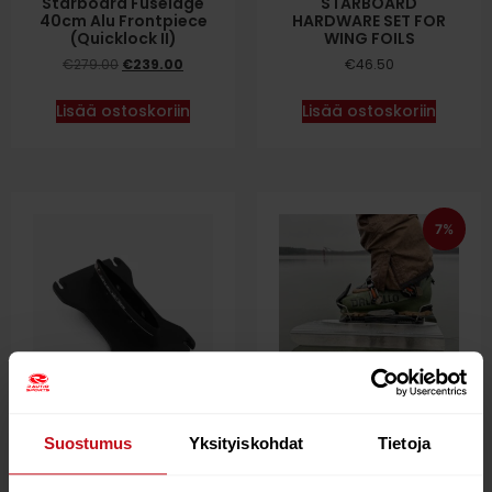
Starboard Fuselage
STARBOARD
40cm Alu Frontpiece
HARDWARE SET FOR
(Quicklock II)
WING FOILS
€
279.00
€
239.00
€
46.50
Lisää ostoskoriin
Lisää ostoskoriin
7%
Starboard V8 Top
WINGSK8 V4 Luistimet
Plate adapteri
Jääsurffaukseen
Suostumus
Yksityiskohdat
Tietoja
€
175.00
€
539.00
€
499.00