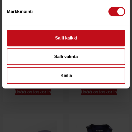
Markkinointi
Salli kaikki
Salli valinta
NSP FOIL TRAVEL BAG 6
STARBOARD IMPACT
´10
VEST M
Kiellä
€
135.00
€
105.00
Lisää ostoskoriin
Lisää ostoskoriin