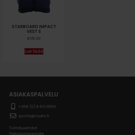
STARBOARD IMPACT
VEST S
€
115.00
Lue lisää
ASIAKASPALVELU
+358 (0) 8 613 9550
sports@rautio.fi
Toimitusehdot
Tietosuojaseloste