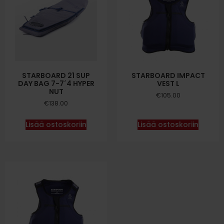
STARBOARD 21 SUP
STARBOARD IMPACT
DAY BAG 7-7´4 HYPER
VEST L
NUT
€
105.00
€
138.00
Lisää ostoskoriin
Lisää ostoskoriin