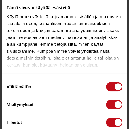
Lue lisää
Lue lisää
Tämä sivusto käyttää evästeitä
Käytämme evästeitä tarjoamamme sisällön ja mainosten
räätälöimiseen, sosiaalisen median ominaisuuksien
tukemiseen ja kävijämäärämme analysoimiseen. Lisäksi
jaamme sosiaalisen median, mainosalan ja analytiikka-
alan kumppaneillemme tietoja siitä, miten käytät
sivustoamme. Kumppanimme voivat yhdistää näitä
tietoja muihin tietoihin, joita olet antanut heille tai joita on
kerätty, kun olet käyttänyt heidän palvelujaan.
Suostumuksen
Välttämätön
valinta
FREEWING CARBON
FREEWING CARBON
HANDLE LARGE (2PC)
HANDLE SMALL (2PC)
€
89.00
€
89.00
Mieltymykset
Lue lisää
Lue lisää
Tilastot