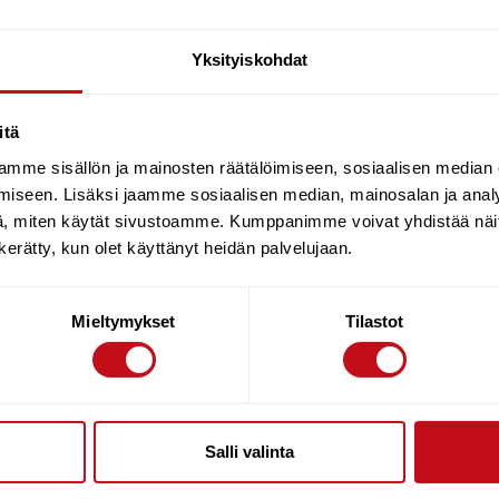
ttava lähettämällä sähköpostia osoitteeseen
sports@rautio.fi
.
 tilaukseensa holhoojansa allekirjoituksen.
Yksityiskohdat
itä
mme sisällön ja mainosten räätälöimiseen, sosiaalisen median
 toimii Paytrail Oyj (2122839-7) yhteistyössä suomalaisten pankk
iseen. Lisäksi jaamme sosiaalisen median, mainosalan ja analy
 ja välittää maksun kauppiaalle. Paytrail Oyj:llä on maksulaitoksen
, miten käytät sivustoamme. Kumppanimme voivat yhdistää näitä t
teyttä tuotteen toimittajaan.
n kerätty, kun olet käyttänyt heidän palvelujaan.
Mieltymykset
Tilastot
kuluttomasti 30 päivän laskulla. Voit myös halutessasi maksaa 
Salli valinta