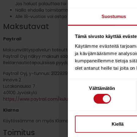
Jos haluat palauttaa tai vaihtaa tuotteen, siitä on sovi
Näillä ehdoilla toimitamme tilauksia vain Suomessa.
Alle 18-vuotias voi ostaa vain postiennakolla, ja tarvitsee
Suostumus
Maksutavat
Tämä sivusto käyttää eväste
Paytrail
Käytämme evästeitä tarjoama
Maksunvälityspalvelun toteuttajana ja maksupalveluntarjoajana
ja kävijämäärämme analysoim
Paytrail Oyj näkyy maksun saajana tiliotteella tai korttilaskulla
kumppaneillemme tietoja siitä
Reklamaatiotapauksissa pyydämme ottamaan ensisijaisesti yh
olet antanut heille tai joita o
Paytrail Oyj, y-tunnus: 2122839-7
Innova 2
Suostumuksen
Lutakonaukio 7
Välttämätön
valinta
40100 Jyväskylä
https://www.paytrail.com/kuluttaja/tietoa-maksamisesta
Klarna
Käytössämme on myös Klarnan kassa, ja voit maksaa tilauksen 
Kiellä
Toimitus