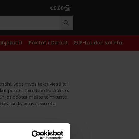
€
0.00
ahjakortit
Poistot / Demot
SUP-Laudan valinta
iisi. Saat myös tekstiviesti tai
kät paketit toimittaa Kaukokiito.
an jos odotat meiltä toimitusta.
iittyvissä kysymyksissä ota
kuluessa. Palauttamasi tuote
ä lähetyksen mukaan pakkauslista.