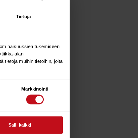
Tietoja
 ominaisuuksien tukemiseen
ien ja luottolaitosten kanssa.
tiikka-alan
 toimilupa.
ietoja muihin tietoihin, joita
Markkinointi
suoraan verkkopankistasi.
Salli kaikki