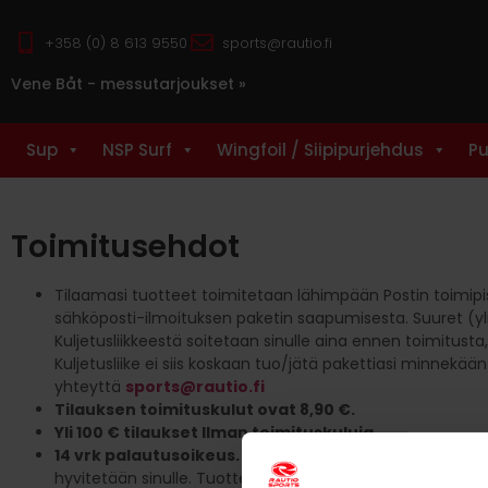
+358 (0) 8 613 9550
sports@rautio.fi
Vene Båt - messutarjoukset »
Sup
NSP Surf
Wingfoil / Siipipurjehdus
Pu
Toimitusehdot
Tilaamasi tuotteet toimitetaan lähimpään Postin toimipis
sähköposti-ilmoituksen paketin saapumisesta. Suuret (yli 
Kuljetusliikkeestä soitetaan sinulle aina ennen toimitust
Kuljetusliike ei siis koskaan tuo/jätä pakettiasi minnekää
yhteyttä
sports@rautio.fi
Tilauksen toimituskulut ovat 8,90 €.
Yli 100 € tilaukset Ilman toimituskuluja.
14 vrk palautusoikeus.
Jos et ole tyytyväinen tilaamasi
hyvitetään sinulle. Tuotteen tulee olla käyttämätön ja p