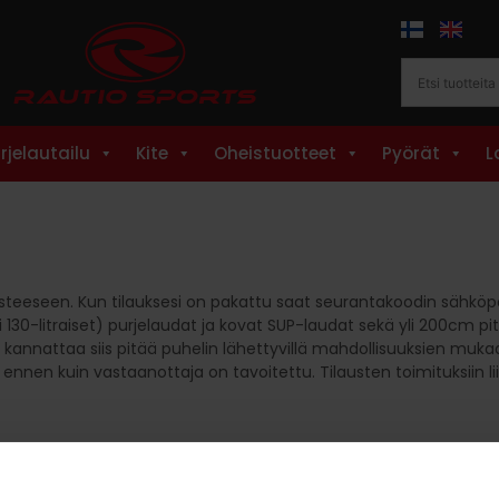
rjelautailu
Kite
Oheistuotteet
Pyörät
L
teeseen. Kun tilauksesi on pakattu saat seurantakoodin sähköpost
130-litraiset) purjelaudat ja kovat SUP-laudat sekä yli 200cm pit
a, kannattaa siis pitää puhelin lähettyvillä mahdollisuuksien muka
n ennen kuin vastaanottaja on tavoitettu. Tilausten toimituksiin l
 tuotteeseen, voit lähettää sen meille takaisin 14 vuorokauden 
akkaukset vahingoittumattomia. Vaihdoissa ja palautuksissa liit