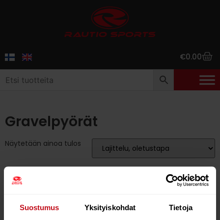
€
0.00
Gravelpyörät
Näytetään ainoa tulos
18%
Suostumus
Yksityiskohdat
Tietoja