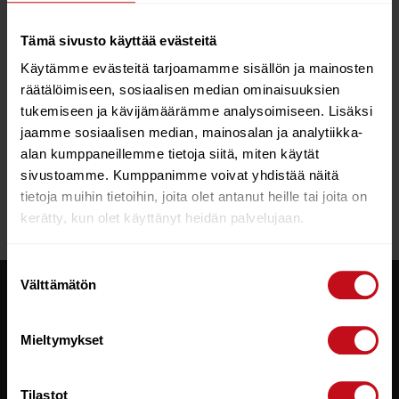
Tämä sivusto käyttää evästeitä
Käytämme evästeitä tarjoamamme sisällön ja mainosten
räätälöimiseen, sosiaalisen median ominaisuuksien
tukemiseen ja kävijämäärämme analysoimiseen. Lisäksi
MERIDA SILEX 500 M
SILK MOSS GREY/RIVER
jaamme sosiaalisen median, mainosalan ja analytiikka-
€
2,190.00
€
1,790.00
alan kumppaneillemme tietoja siitä, miten käytät
sivustoamme. Kumppanimme voivat yhdistää näitä
Lue lisää
tietoja muihin tietoihin, joita olet antanut heille tai joita on
kerätty, kun olet käyttänyt heidän palvelujaan.
Suostumuksen
Välttämätön
valinta
ASIAKASPALVELU
Mieltymykset
+358 (0) 8 613 9550
sports@rautio.fi
Tilastot