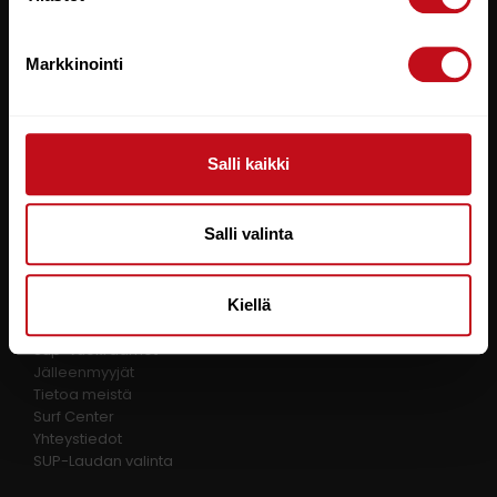
Toimitusehdot
Tietosuojaseloste
Markkinointi
RAUTIO SPORTS
Kalajoentie 21
FI-85100, Kalajoki
Salli kaikki
FINLAND
Y-tunnus: 0580325-9
Salli valinta
TIETOA MEISTÄ
Kiellä
Sup-vuokraamot
Jälleenmyyjät
Tietoa meistä
Surf Center
Yhteystiedot
SUP-Laudan valinta