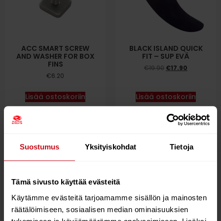
ACC SMART SCREW
BLACK ISLAND QUICK
AND WASHER FOR BOX
FIT – SUP EVÄ
FINS
€
19.90
€
17.90
€
6.20
Lisää ostoskoriin
Lisää ostoskoriin
Suostumus
Yksityiskohdat
Tietoja
Tämä sivusto käyttää evästeitä
Käytämme evästeitä tarjoamamme sisällön ja mainosten
räätälöimiseen, sosiaalisen median ominaisuuksien