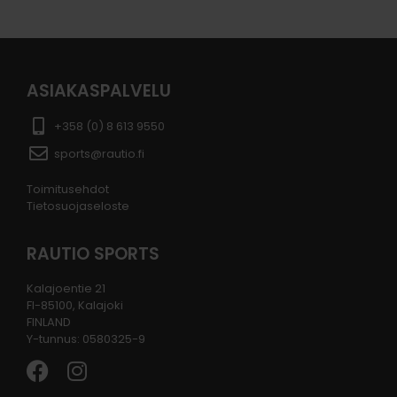
ASIAKASPALVELU
+358 (0) 8 613 9550
sports@rautio.fi
Toimitusehdot
Tietosuojaseloste
RAUTIO SPORTS
Kalajoentie 21
FI-85100, Kalajoki
FINLAND
Y-tunnus: 0580325-9