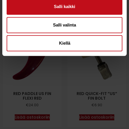
Salli kaikki
Lisää ostoskoriin
Lisää ostoskoriin
Salli valinta
Kiellä
RED PADDLE US FIN
RED QUICK-FIT ”US”
FLEXI RED
FIN BOLT
€
24.00
€
6.90
Lisää ostoskoriin
Lisää ostoskoriin