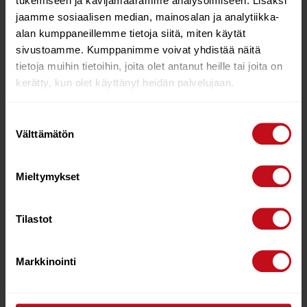
tukemiseen ja kävijämäärämme analysoimiseen. Lisäksi
jaamme sosiaalisen median, mainosalan ja analytiikka-
RED PADDLE US FIN 9
RED PADDLE FIN US
alan kumppaneillemme tietoja siitä, miten käytät
RED
BLACK 9″
sivustoamme. Kumppanimme voivat yhdistää näitä
€
29.00
€
22.00
tietoja muihin tietoihin, joita olet antanut heille tai joita on
Lisää ostoskoriin
Lue lisää
kerätty, kun olet käyttänyt heidän palvelujaan.
Suostumuksen
Välttämätön
valinta
Mieltymykset
Tilastot
Markkinointi
RED PADDLE US FIN 8″
RED PADDLE US FIN 7
RED
RED
€
29.00
€
25.00