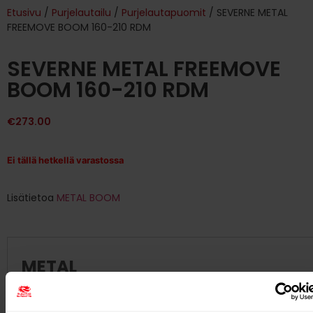
Etusivu
/
Purjelautailu
/
Purjelautapuomit
/ SEVERNE METAL
FREEMOVE BOOM 160-210 RDM
SEVERNE METAL FREEMOVE
BOOM 160-210 RDM
€
273.00
Ei tällä hetkellä varastossa
Lisätietoa
METAL BOOM
METAL