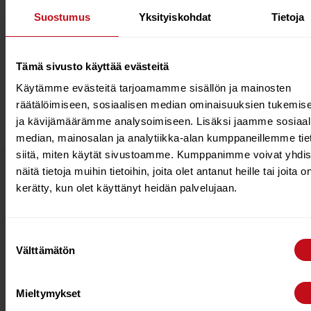
The METAL boom is a T8 aluminum monocoque
Suostumus
Yksityiskohdat
Tietoja
construction wave boom. It is designed with a reduced
diameter tube for grip comfort.
Tämä sivusto käyttää evästeitä
FREEMOVE
FREEMOVE
26mm
SDM
T8 ALUM
I60-2I0
LOCKJAW
MONOC
Käytämme evästeitä tarjoamamme sisällön ja mainosten
räätälöimiseen, sosiaalisen median ominaisuuksien tukemis
ja kävijämäärämme analysoimiseen. Lisäksi jaamme sosiaal
median, mainosalan ja analytiikka-alan kumppaneillemme tie
siitä, miten käytät sivustoamme. Kumppanimme voivat yhdis
näitä tietoja muihin tietoihin, joita olet antanut heille tai joita o
Tutustu myös
kerätty, kun olet käyttänyt heidän palvelujaan.
20%
Suostumuksen
Välttämätön
valinta
Mieltymykset