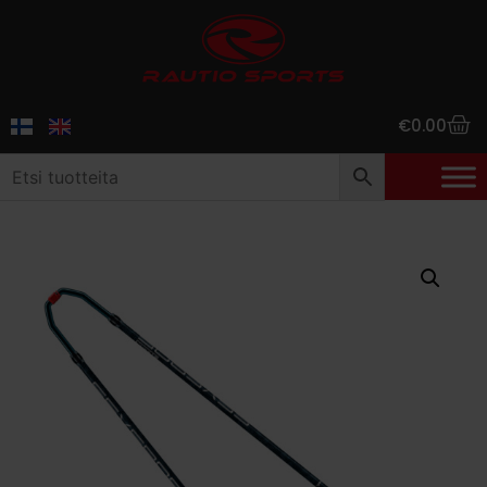
€
0.00