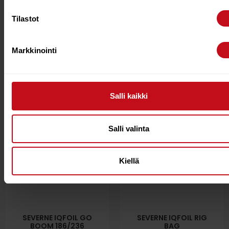
Tilastot
SEVERNE IQFOIL RDM
STARBOARD FOIL
BLUE 430
FUSELAGE 95 ALU
€
719.00
€
249.00
€
199.00
Markkinointi
Lisää ostoskoriin
Lisää ostoskoriin
Salli kaikki
Salli valinta
Kiellä
SEVERNE IQFOIL GO
SEVERNE IQFOIL RIG
BOOM 186/236
BAG