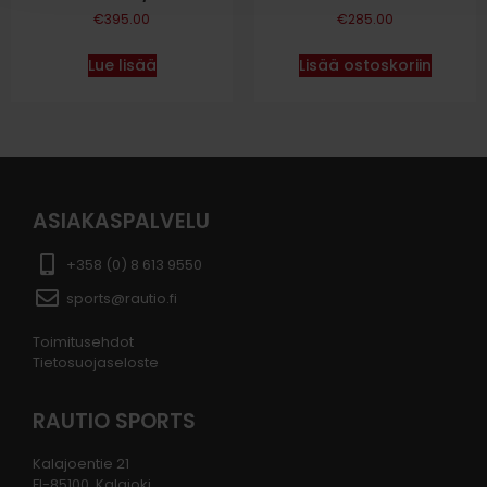
€
395.00
€
285.00
Lue lisää
Lisää ostoskoriin
ASIAKASPALVELU
+358 (0) 8 613 9550
sports@rautio.fi
Toimitusehdot
Tietosuojaseloste
RAUTIO SPORTS
Kalajoentie 21
FI-85100, Kalajoki