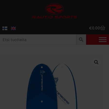
€
0.00