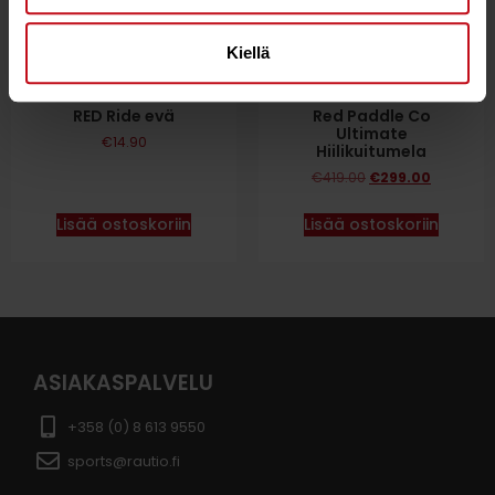
Kiellä
RED Ride evä
Red Paddle Co
Ultimate
€
14.90
Hiilikuitumela
€
419.00
€
299.00
Lisää ostoskoriin
Lisää ostoskoriin
ASIAKASPALVELU
+358 (0) 8 613 9550
sports@rautio.fi