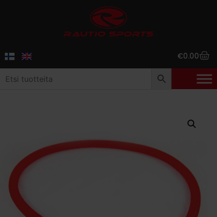
€
0.00