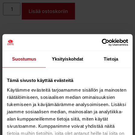
Lisää ostoskoriin
Red Titan 1 pumpun varaosaletku.
Suostumus
Yksityiskohdat
Tietoja
Red Titan 1 pumpun varaosaletku.
Huom! Ei käy uudempaan TITAN II- Pumppuun.
Tämä sivusto käyttää evästeitä
Käytämme evästeitä tarjoamamme sisällön ja mainosten
räätälöimiseen, sosiaalisen median ominaisuuksien
tukemiseen ja kävijämäärämme analysoimiseen. Lisäksi
Tutustu myös
jaamme sosiaalisen median, mainosalan ja analytiikka-
alan kumppaneillemme tietoja siitä, miten käytät
sivustoamme. Kumppanimme voivat yhdistää näitä
52%
51%
tietoja muihin tietoihin, joita olet antanut heille tai joita on