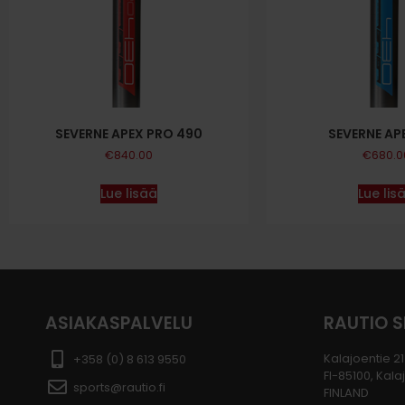
SEVERNE APEX PRO 490
SEVERNE AP
€
840.00
€
680.0
Lue lisää
Lue lis
ASIAKASPALVELU
RAUTIO 
Kalajoentie 21
+358 (0) 8 613 9550
FI-85100, Kala
sports@rautio.fi
FINLAND