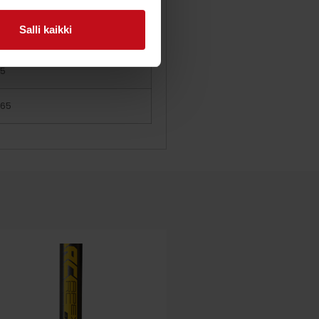
.15
Salli kaikki
.3
.5
.65