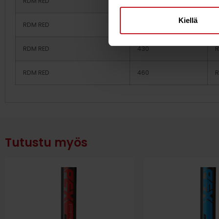
RDM RED
370
Kiellä
RDM RED
400
RDM RED
430
RDM RED
460
Tutustu myös