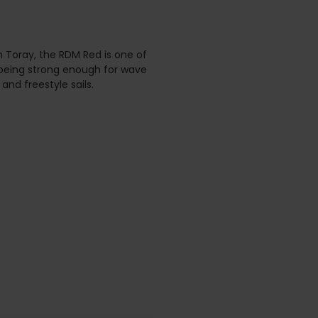
m Toray, the RDM Red is one of
ll being strong enough for wave
and freestyle sails.