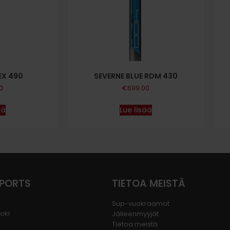
EX 490
SEVERNE BLUE RDM 430
0
€
699.00
ää
Lue lisää
SPORTS
TIETOA MEISTÄ
Sup-vuokraamot
joki
Jälleenmyyjät
Tietoa meistä