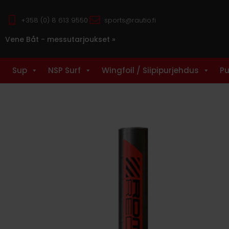
+358 (0) 8 613 9550
sports@rautio.fi
Vene Båt - messutarjoukset »
Sup
NSP Surf
Wingfoil / Siipipurjehdus
Pu