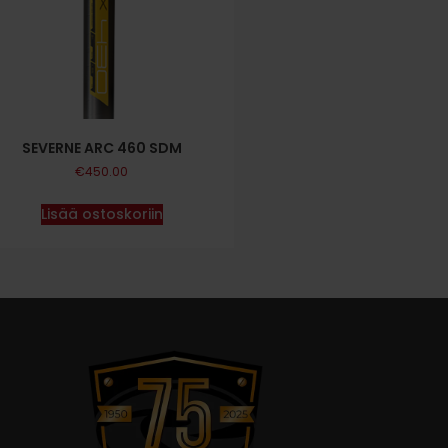
SEVERNE ARC 460 SDM
€
450.00
Lisää ostoskoriin