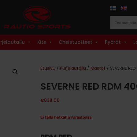
rjelautailu
Kite
Oheistuotteet
Pyörät
L
Etusivu
/
Purjelautailu
/
Mastot
/ SEVERNE RED
SEVERNE RED RDM 40
€
839.00
Ei tällä hetkellä varastossa