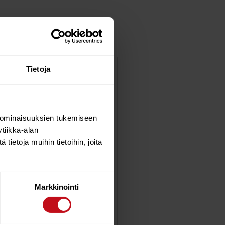
Tietoja
eing strong enough for wave
 ominaisuuksien tukemiseen
tiikka-alan
ietoja muihin tietoihin, joita
Markkinointi
WEIGHT