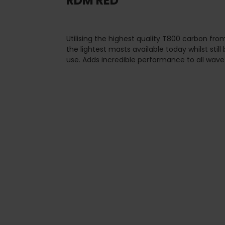
RDM RED
Utilising the highest quality T800 carbon fro
the lightest masts available today whilst sti
use. Adds incredible performance to all wave 