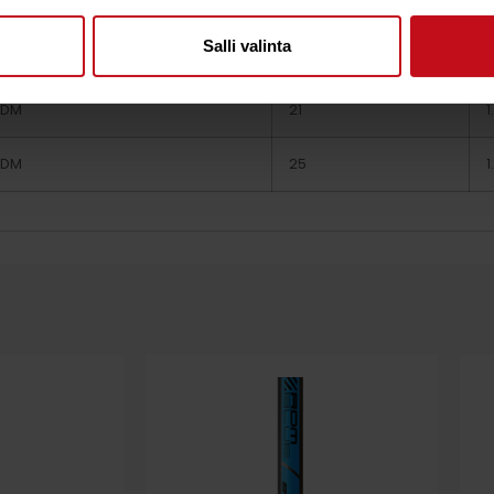
RDM
17
1
Salli valinta
RDM
19
1
RDM
21
1
RDM
25
1