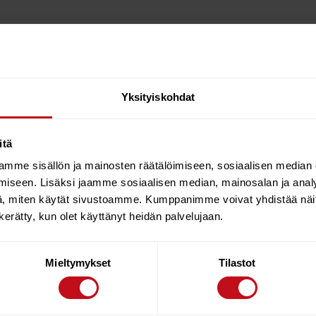
Yksityiskohdat
itä
M Red is one of the lightest masts available today whilst still b
mme sisällön ja mainosten räätälöimiseen, sosiaalisen median
ails.
iseen. Lisäksi jaamme sosiaalisen median, mainosalan ja analy
, miten käytät sivustoamme. Kumppanimme voivat yhdistää näitä t
n kerätty, kun olet käyttänyt heidän palvelujaan.
 THE TOP SECTION WHEN JOINING THE MAST.
Mieltymykset
Tilastot
DIAMETER
IMCS