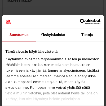
Utilising the highest quality T800 carbon from Toray,
the RDM Red is one of the lightest masts available
today whilst still being strong enough for wave use.
Adds incredible performance to all wave and freestyle
Suostumus
Yksityiskohdat
Tietoja
sails.
/ ULTRALIGHT (1.3KG FOR 400)
Tämä sivusto käyttää evästeitä
/ +7 MEASURED OFFSET ACCURACY
/ SLIPLOK PREVENTS BOOM FROM SLIDING
Käytämme evästeitä tarjoamamme sisällön ja mainosten
/ OVERSIZED EVA FERRULE PLUG TO CLEAN THE INSIDE
räätälöimiseen, sosiaalisen median ominaisuuksien
OF THE TOP SECTION WHEN JOINING THE MAST.
tukemiseen ja kävijämäärämme analysoimiseen. Lisäksi
jaamme sosiaalisen median, mainosalan ja analytiikka-
MODEL
SIZE
DIAMETER
IMCS
WEIGHT
alan kumppaneillemme tietoja siitä, miten käytät
sivustoamme. Kumppanimme voivat yhdistää näitä
RDM
370
RDM
17
1.15
tietoja muihin tietoihin, joita olet antanut heille tai joita on
RED
kerätty, kun olet käyttänyt heidän palvelujaan.
RDM
400
RDM
19
1.3