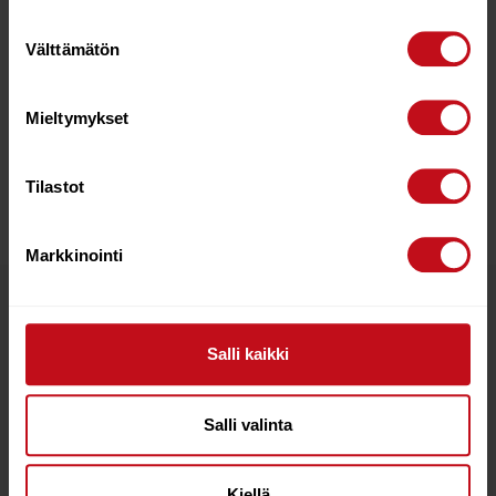
RED
Suostumuksen
Välttämätön
valinta
RDM
430
RDM
21
1.5
RED
Mieltymykset
RDM
460
RDM
25
1.65
RED
Tilastot
Markkinointi
Tutustu myös
Salli kaikki
Salli valinta
Kiellä