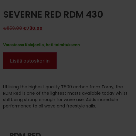
SEVERNE RED RDM 430
€
859.00
€
730.00
Varastossa Kalajoella, heti toimitukseen
Lisää ostoskoriin
Utilising the highest quality T800 carbon from Toray, the
RDM Red is one of the lightest masts available today whilst
still being strong enough for wave use. Adds incredible
performance to all wave and freestyle sails.
RDM RED