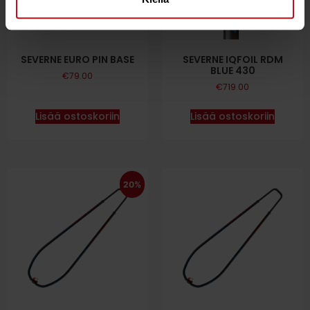
SEVERNE EURO PIN BASE
SEVERNE IQFOIL RDM
BLUE 430
€
79.00
€
719.00
Lisää ostoskoriin
Lisää ostoskoriin
20%