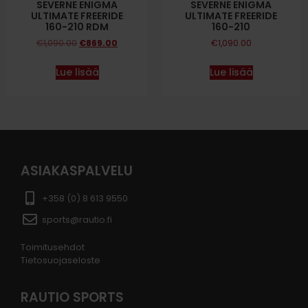
SEVERNE ENIGMA
SEVERNE ENIGMA
ULTIMATE FREERIDE
ULTIMATE FREERIDE
160-210 RDM
160-210
€
1,090.00
€
869.00
€
1,090.00
Lue lisää
Lue lisää
ASIAKASPALVELU
+358 (0) 8 613 9550
sports@rautio.fi
Toimitusehdot
Tietosuojaseloste
RAUTIO SPORTS