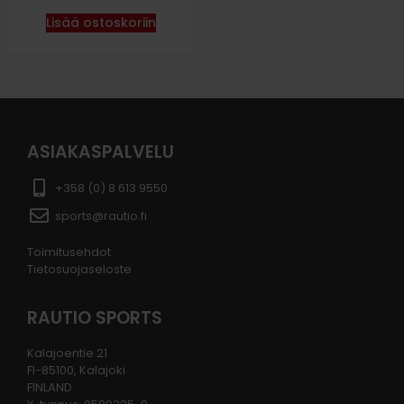
Lisää ostoskoriin
ASIAKASPALVELU
+358 (0) 8 613 9550
sports@rautio.fi
Toimitusehdot
Tietosuojaseloste
RAUTIO SPORTS
Kalajoentie 21
FI-85100, Kalajoki
FINLAND