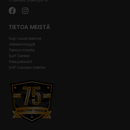
Y-tunnus: 0580325-9
TIETOA MEISTÄ
Sup-vuokraamot
Jälleenmyyjät
Tietoa meistä
Surf Center
Yhteystiedot
SUP-Laudan valinta