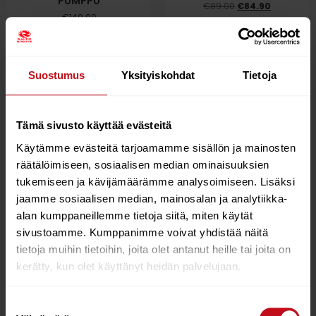
PUMPPU
€
89.00
€
84.90
€
149.00
Lue lisää
Lisää ostoskoriin
Suostumus
Yksityiskohdat
Tietoja
10%
Tämä sivusto käyttää evästeitä
Käytämme evästeitä tarjoamamme sisällön ja mainosten
räätälöimiseen, sosiaalisen median ominaisuuksien
tukemiseen ja kävijämäärämme analysoimiseen. Lisäksi
jaamme sosiaalisen median, mainosalan ja analytiikka-
alan kumppaneillemme tietoja siitä, miten käytät
sivustoamme. Kumppanimme voivat yhdistää näitä
BLACK ISLAND QUICK
RED PADDLE US FIN 9
tietoja muihin tietoihin, joita olet antanut heille tai joita on
FIT – SUP EVÄ
RED
kerätty, kun olet käyttänyt heidän palvelujaan.
€
19.90
€
17.90
€
29.00
Suostumuksen
Lisää ostoskoriin
Lisää ostoskoriin