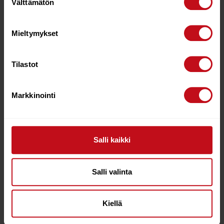
Välttämätön
valinta
Mieltymykset
Tilastot
Markkinointi
RED CARRY STRAP
RED ORIGINAL CAMERA
Salli kaikki
MOUNT
€
22.95
€
9.90
Salli valinta
Lisää ostoskoriin
Lisää ostoskoriin
Kiellä