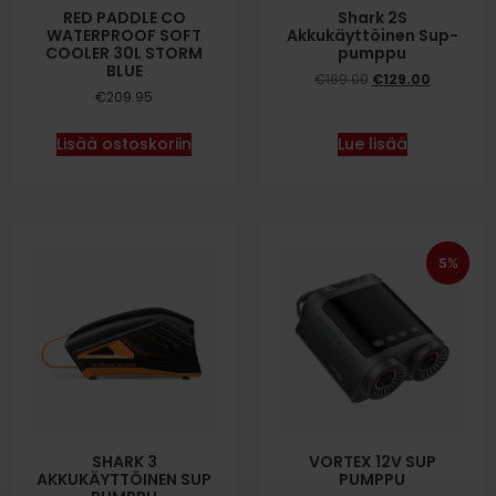
RED PADDLE CO
Shark 2S
WATERPROOF SOFT
Akkukäyttöinen Sup-
COOLER 30L STORM
pumppu
BLUE
€
169.00
€
129.00
€
209.95
Lisää ostoskoriin
Lue lisää
5%
SHARK 3
VORTEX 12V SUP
AKKUKÄYTTÖINEN SUP
PUMPPU