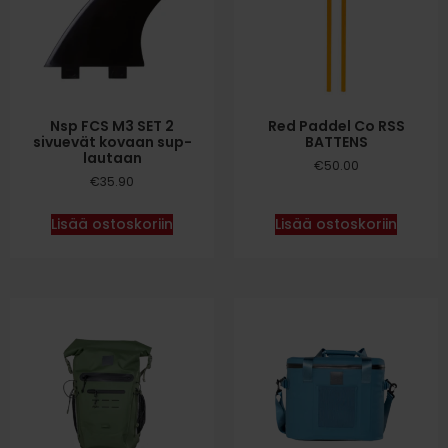
Nsp FCS M3 SET 2
Red Paddel Co RSS
sivuevät kovaan sup-
BATTENS
lautaan
€
50.00
€
35.90
Lisää ostoskoriin
Lisää ostoskoriin