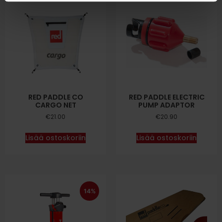
RED PADDLE CO
RED PADDLE ELECTRIC
CARGO NET
PUMP ADAPTOR
€
21.00
€
20.90
Lisää ostoskoriin
Lisää ostoskoriin
14%