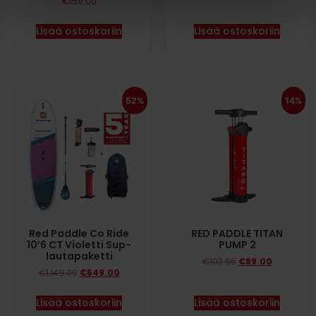
€
159.00
Lisää ostoskoriin
Lisää ostoskoriin
52%
14%
Red Paddle Co Ride
RED PADDLE TITAN
10’6 CT Violetti Sup-
PUMP 2
lautapaketti
€
103.95
€
89.00
€
1,149.00
€
549.00
Lisää ostoskoriin
Lisää ostoskoriin