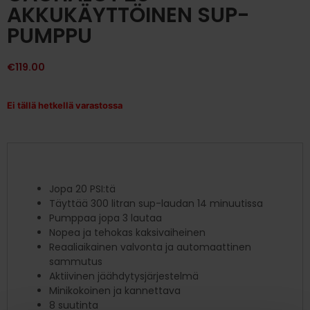
AKKUKÄYTTÖINEN SUP-
PUMPPU
€
119.00
Ei tällä hetkellä varastossa
Jopa 20 PSI:tä
Täyttää 300 litran sup-laudan 14 minuutissa
Pumppaa jopa 3 lautaa
Nopea ja tehokas kaksivaiheinen
Reaaliaikainen valvonta ja automaattinen
sammutus
Aktiivinen jäähdytysjärjestelmä
Minikokoinen ja kannettava
8 suutinta