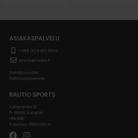
ASIAKASPALVELU
+358 (0) 8 613 9550
sports@rautio.fi
Toimitusehdot
Tietosuojaseloste
RAUTIO SPORTS
Kalajoentie 21
FI-85100, Kalajoki
FINLAND
Y-tunnus: 0580325-9