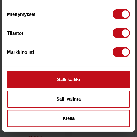
aikaa valmisteluihin ja enemmän aikaa vesiseikkailuista
nauttimiseen perheen ja ystävien kanssa.
Mieltymykset
Tilastot
Tutustu myös
Markkinointi
Salli kaikki
Salli valinta
Kiellä
Red Paddle Co Hybrid
SUP-LAUDAN VENTTIILI
Tough – Säädettävä
€
19.90
3-osainen mela