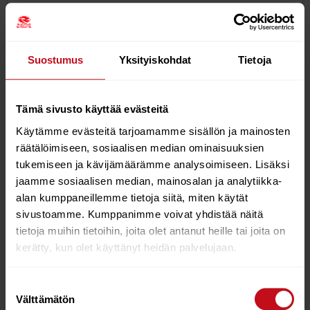
akkukäyttöinen
Sertifioitu: RoHS, REACH, CE ja UKCA
Kannettava ja kevyt
Suostumus
Yksityiskohdat
Tietoja
Pienen kokonsa ja kantokahvan ansiosta Cachalot 2
mini SUP -sähköpumppu on kannettava käsiteltäväksi
tai säilytettäväksi repussa, mikä on myös nopeampaa
Tämä sivusto käyttää evästeitä
kuin useimmat markkinoilla olevat pienemmät SUP-
pumput.
Käytämme evästeitä tarjoamamme sisällön ja mainosten
8 suutinta
räätälöimiseen, sosiaalisen median ominaisuuksien
tukemiseen ja kävijämäärämme analysoimiseen. Lisäksi
Mukana 8 suutinta, jotka sopivat melontalautoihin,
jaamme sosiaalisen median, mainosalan ja analytiikka-
kumiveneisiin, kanootteihin, kajakkeihin, dinghyihin,
alan kumppaneillemme tietoja siitä, miten käytät
kellukkeisiin, lauttoihin, vesiurheilualtaisiin,
sivustoamme. Kumppanimme voivat yhdistää näitä
puhallettaviin telttoihin, allasalustoihin ja muuhun, ja
jotka voivat tyydyttää suurimmankin tarpeesi.
tietoja muihin tietoihin, joita olet antanut heille tai joita on
kerätty, kun olet käyttänyt heidän palvelujaan.
Täytä helposti 3 SUP-lautaa peräkkäin
Cachalot 2 kannettava sähkökäyttöinen SUP-
Suostumuksen
ilmapumppu tuottaa jopa 20 PSI:n paineen ja sillä voi
Välttämätön
valinta
täyttää jatkuvasti 3 sup-lautaa. Käytä vähemmän