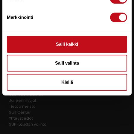
Toimitusehdot
Tietosuojaseloste
Markkinointi
RAUTIO SPORTS
Kalajoentie 21
FI-85100, Kalajoki
Salli kaikki
FINLAND
Y-tunnus: 0580325-9
Salli valinta
TIETOA MEISTÄ
Kiellä
Sup-vuokraamot
Jälleenmyyjät
Tietoa meistä
Surf Center
Yhteystiedot
SUP-Laudan valinta