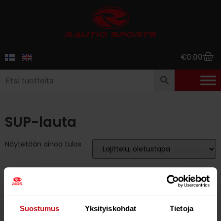
€
0.00
SUP-lauta
Näytetään ainoa tulos
39%
Suostumus
Yksityiskohdat
Tietoja