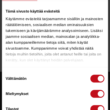
Tämä sivusto käyttää evästeitä
Käytämme evästeitä tarjoamamme sisällön ja mainosten
räätälöimiseen, sosiaalisen median ominaisuuksien
tukemiseen ja kävijämäärämme analysoimiseen. Lisäksi
Starboard iGO 10´8
Zen Sup-lautapaketti
jaamme sosiaalisen median, mainosalan ja analytiikka-
€
649.00
€
399.00
alan kumppaneillemme tietoja siitä, miten käytät
sivustoamme. Kumppanimme voivat yhdistää näitä
Lisää ostoskoriin
tietoja muihin tietoihin, joita olet antanut heille tai joita on
kerätty, kun olet käyttänyt heidän palvelujaan.
Suostumuksen
Välttämätön
valinta
ASIAKASPALVELU
Mieltymykset
+358 (0) 8 613 9550
sports@rautio.fi
Tilastot