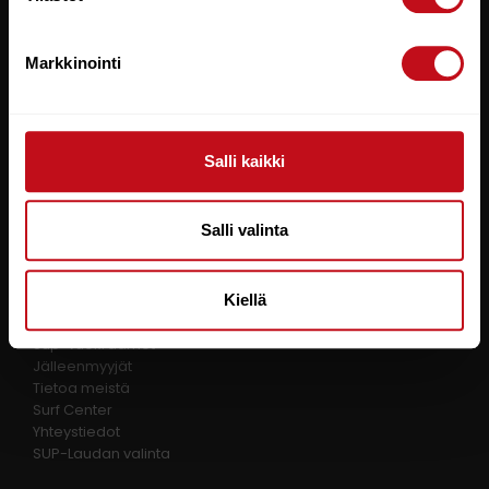
Toimitusehdot
Tietosuojaseloste
Markkinointi
RAUTIO SPORTS
Kalajoentie 21
FI-85100, Kalajoki
Salli kaikki
FINLAND
Y-tunnus: 0580325-9
Salli valinta
TIETOA MEISTÄ
Kiellä
Sup-vuokraamot
Jälleenmyyjät
Tietoa meistä
Surf Center
Yhteystiedot
SUP-Laudan valinta