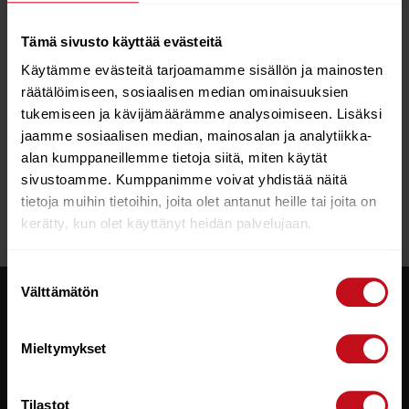
Tämä sivusto käyttää evästeitä
Käytämme evästeitä tarjoamamme sisällön ja mainosten
räätälöimiseen, sosiaalisen median ominaisuuksien
tukemiseen ja kävijämäärämme analysoimiseen. Lisäksi
Starboard iGO 10´8
Zen Sup-lautapaketti
jaamme sosiaalisen median, mainosalan ja analytiikka-
€
649.00
€
399.00
alan kumppaneillemme tietoja siitä, miten käytät
sivustoamme. Kumppanimme voivat yhdistää näitä
Lisää ostoskoriin
tietoja muihin tietoihin, joita olet antanut heille tai joita on
kerätty, kun olet käyttänyt heidän palvelujaan.
Suostumuksen
Välttämätön
valinta
ASIAKASPALVELU
Mieltymykset
+358 (0) 8 613 9550
sports@rautio.fi
Tilastot