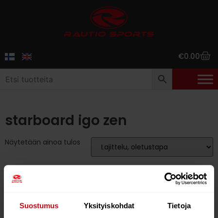
€
0.00
starboard igo zen
Näytetään ainoa tulos
39%
Suostumus
Yksityiskohdat
Tietoja