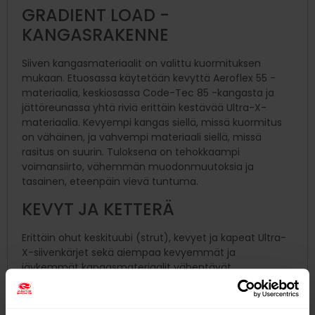
GRADIENT LOAD -
KANGASRAKENNE
Siiven kangasmateriaalit on valittu kuormituksen
mukaan. Etuosassa käytetään kevyttä Aeroflex 55 -
materiaalia, keskiosassa Code-Tec 85 -kangasta ja
jättöreunassa yhtä riviä erittäin kestävää Ultra-X-
materiaalia. Kevyempi kangas siellä, missä kuormitus
on vähäinen, ja vahvempi materiaali siellä, missä
rasitus on suurin. Tuloksena on tehokkaampi
voimansiirto, vähemmän muodonmuutoksia ja
tasainen, eteenpäin vievä tuntuma.
KEVYT JA KETTERÄ
Erittäin ohut keskituubi (strut), kevyet ja kapeat Ultra-
X-siivenkärjet sekä aiempaa kevyemmät ja
jäykemmät kangasmateriaalit vähentävät
heilurimassaa ja ilmanvastusta. VIVA tuntuu kädessä
poikkeuksellisen kevyeltä, herkältä ja leikkisältä.