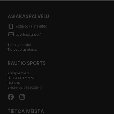
ASIAKASPALVELU
+358 (0) 8 613 9550
sports@rautio.fi
Toimitusehdot
Tietosuojaseloste
RAUTIO SPORTS
Kalajoentie 21
FI-85100, Kalajoki
FINLAND
Y-tunnus: 0580325-9
TIETOA MEISTÄ