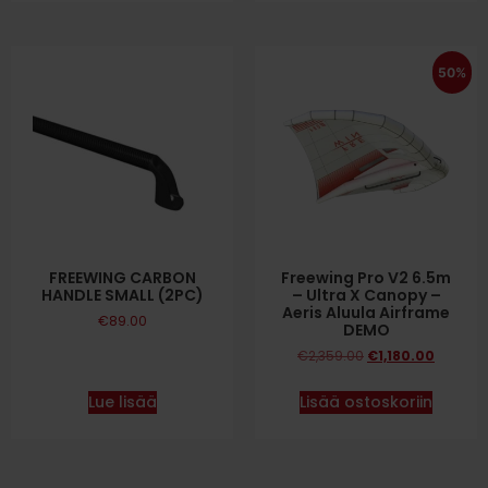
50%
FREEWING CARBON
Freewing Pro V2 6.5m
HANDLE SMALL (2PC)
– Ultra X Canopy –
Aeris Aluula Airframe
€
89.00
DEMO
€
2,359.00
€
1,180.00
Lue lisää
Lisää ostoskoriin