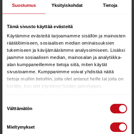
KESKIKORKEA DIHEDRAALIKULMA
Suostumus
Yksityiskohdat
Tietoja
12,5 asteen dihedraalikulma yhdistää jyrkemmän
dihedraalin ketteryyden ja loivemman dihedraalin
Tämä sivusto käyttää evästeitä
vakaan tehontuoton. Lopputuloksena on hallittava,
vakaa ja monipuolinen siipi, joka toimii erityisen hyvin
Käytämme evästeitä tarjoamamme sisällön ja mainosten
myös silloin, kun siipi on liputettuna (flagged out).
räätälöimiseen, sosiaalisen median ominaisuuksien
tukemiseen ja kävijämäärämme analysoimiseen. Lisäksi
YLÖSPÄIN KÄÄNTYVÄT
jaamme sosiaalisen median, mainosalan ja analytiikka-
SIIVENKÄRJET
alan kumppaneillemme tietoja siitä, miten käytät
sivustoamme. Kumppanimme voivat yhdistää näitä
Ylöspäin kaartuvat siivenkärjet lisäävät vakautta,
tietoja muihin tietoihin, joita olet antanut heille tai joita on
neutraalia käyttäytymistä ja liitoa sekä tekevät siivestä
erittäin anteeksiantavan niin liputettuna kuin täydellä
kerätty, kun olet käyttänyt heidän palvelujaan.
tehollakin ajettaessa.
VAALEANHARMAA ETUREUNA
Suostumuksen
Välttämätön
valinta
Vaaleanharmaa etureuna pitää ilmanpaineen
vakaampana auringonpaisteessa heijastamalla
Mieltymykset
lämpöä ja vähentämällä ylipaineen muodostumista.