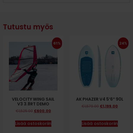
Tutustu myös
61%
24%
VELOCITY WING SAIL
AK PHAZER V4 5’6″ 90L
V3 3.8RT DEMO
€
1,579.00
€
1,199.00
€
1,525.00
€
600.00
Lisää ostoskoriin
Lisää ostoskoriin