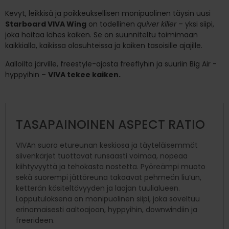
Kevyt, leikkisä ja poikkeuksellisen monipuolinen täysin uusi
Starboard VIVA Wing
on todellinen
quiver killer
– yksi siipi,
joka hoitaa lähes kaiken. Se on suunniteltu toimimaan
kaikkialla, kaikissa olosuhteissa ja kaiken tasoisille ajajille.
Aalloilta järville, freestyle-ajosta freeflyhin ja suuriin Big Air -
hyppyihin –
VIVA tekee kaiken.
TASAPAINOINEN ASPECT RATIO
VIVAn suora etureunan keskiosa ja täyteläisemmät
siivenkärjet tuottavat runsaasti voimaa, nopeaa
kiihtyvyyttä ja tehokasta nostetta. Pyöreämpi muoto
sekä suorempi jättöreuna takaavat pehmeän liu’un,
ketterän käsiteltävyyden ja laajan tuulialueen.
Lopputuloksena on monipuolinen siipi, joka soveltuu
erinomaisesti aaltoajoon, hyppyihin, downwindiin ja
freerideen.