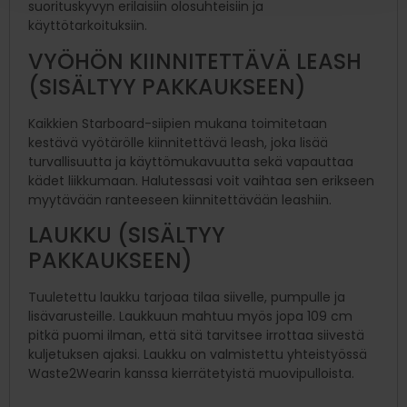
suorituskyvyn erilaisiin olosuhteisiin ja
käyttötarkoituksiin.
VYÖHÖN KIINNITETTÄVÄ LEASH
(SISÄLTYY PAKKAUKSEEN)
Kaikkien Starboard-siipien mukana toimitetaan
kestävä vyötärölle kiinnitettävä leash, joka lisää
turvallisuutta ja käyttömukavuutta sekä vapauttaa
kädet liikkumaan. Halutessasi voit vaihtaa sen erikseen
myytävään ranteeseen kiinnitettävään leashiin.
LAUKKU (SISÄLTYY
PAKKAUKSEEN)
Tuuletettu laukku tarjoaa tilaa siivelle, pumpulle ja
lisävarusteille. Laukkuun mahtuu myös jopa 109 cm
pitkä puomi ilman, että sitä tarvitsee irrottaa siivestä
kuljetuksen ajaksi. Laukku on valmistettu yhteistyössä
Waste2Wearin kanssa kierrätetyistä muovipulloista.