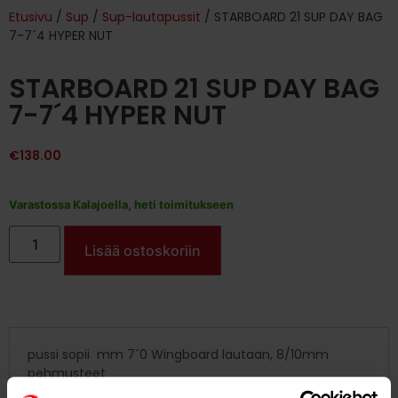
Etusivu
/
Sup
/
Sup-lautapussit
/ STARBOARD 21 SUP DAY BAG
7-7´4 HYPER NUT
STARBOARD 21 SUP DAY BAG
7-7´4 HYPER NUT
€
138.00
Varastossa Kalajoella, heti toimitukseen
Lisää ostoskoriin
pussi sopii mm 7´0 Wingboard lautaan, 8/10mm
pehmusteet