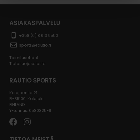
ASIAKASPALVELU
+358 (0) 8 613 9550
sports@rautio.fi
Toimitusehdot
Tietosuojaseloste
RAUTIO SPORTS
Kalajoentie 21
FI-85100, Kalajoki
FINLAND
Y-tunnus: 0580325-9
TIETOA MEISTÄ