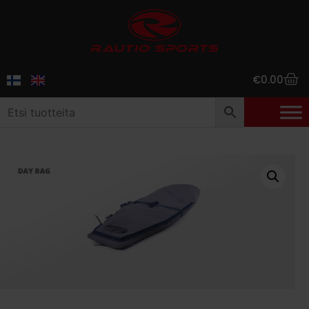
€
0.00