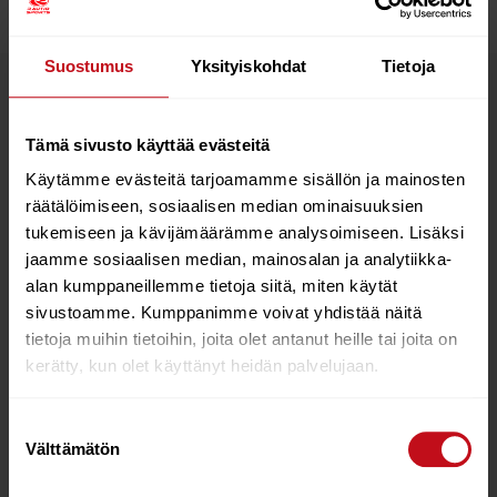
Suostumus
Yksityiskohdat
Tietoja
Tutustu myös
Tämä sivusto käyttää evästeitä
14%
Käytämme evästeitä tarjoamamme sisällön ja mainosten
räätälöimiseen, sosiaalisen median ominaisuuksien
tukemiseen ja kävijämäärämme analysoimiseen. Lisäksi
jaamme sosiaalisen median, mainosalan ja analytiikka-
alan kumppaneillemme tietoja siitä, miten käytät
sivustoamme. Kumppanimme voivat yhdistää näitä
tietoja muihin tietoihin, joita olet antanut heille tai joita on
kerätty, kun olet käyttänyt heidän palvelujaan.
AK IMPACT WEST
Starboard Fuselage
CONTACT M
40cm Alu Frontpiece
(Quicklock II)
€
189.00
Suostumuksen
€
279.00
€
239.00
Välttämätön
valinta
Lisää ostoskoriin
Lisää ostoskoriin