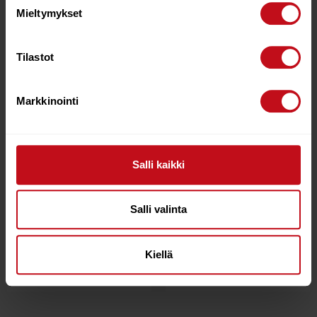
Mieltymykset
Tilastot
Markkinointi
FREEWING HARNESS
Salli kaikki
LINE
€
30.00
STARBOARD 21 SUP
TRAVEL BAG 14
Salli valinta
GENERATIO
€
295.00
Kiellä
Lisää ostoskoriin
Lue lisää