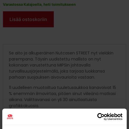
Varastossa Kalajoella, heti toimitukseen
Lisää ostoskoriin
Se aito ja alkuperäinen Nutcasen STREET nyt vieläkin
parempana. Täysin uudistettu mallisto on nyt
kokonaan varustettuna MIPSin johtavalla
turvallisuusjärjestelmällä, joka tarjoaa luokkansa
parhaan suojauksen aivovaurioita vastaan.
11 uudelleen muotoiltua tuuletusaukkoa kanavoivat 15
% enemmän ilmavirtaa, pitäen sinut viileänä matkasi
aikana. Valittavanasi on yli 30 ainutlaatuista
grafiikkakuosia.
– Kestävä ruiskuvalettu ABS-kuori, jonka sisällä
Crumple Zone EPS-sisus