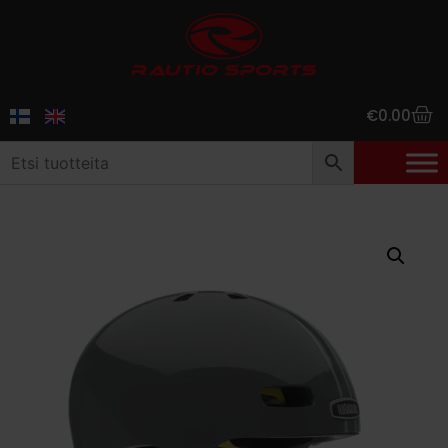
€
0.00