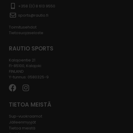
+358 (0) 8 613 9550
sports@rautio.fi
Toimitusehdot
Tietosuojaseloste
RAUTIO SPORTS
Kalajoentie 21
FI-85100, Kalajoki
FINLAND
Y-tunnus: 0580325-9
TIETOA MEISTÄ
Sup-vuokraamot
Jälleenmyyjät
Tietoa meistä