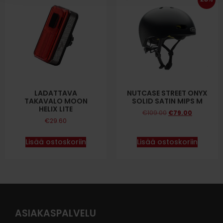
LADATTAVA
NUTCASE STREET ONYX
TAKAVALO MOON
SOLID SATIN MIPS M
HELIX LITE
€
109.00
€
79.00
€
29.60
Lisää ostoskoriin
Lisää ostoskoriin
ASIAKASPALVELU