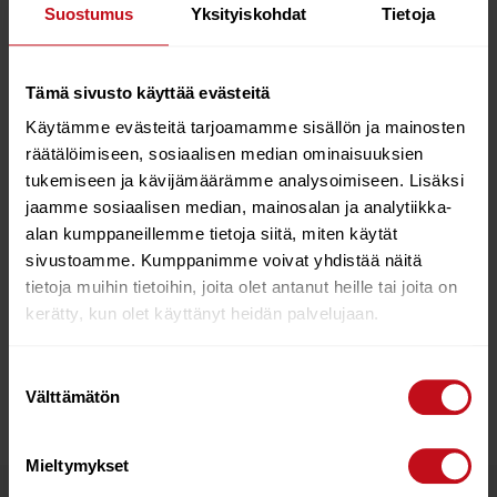
– 11 muotoiltua tuuletusaukkoa täydelliseen
Suostumus
Yksityiskohdat
Tietoja
jäähdytykseen
– CE EN-1078 turvallisuusstandardi
Tämä sivusto käyttää evästeitä
– 100% MIPS / 360 asteen heijastavuus logojen,
Käytämme evästeitä tarjoamamme sisällön ja mainosten
heijastavien hihnojen ja sovitusjärjestelmän avulla
räätälöimiseen, sosiaalisen median ominaisuuksien
– näppärä ja vaivaton ”Snap & Go” Fidlock
tukemiseen ja kävijämäärämme analysoimiseen. Lisäksi
magneettinen leukahihnan lukitusjärjestelmä
jaamme sosiaalisen median, mainosalan ja analytiikka-
alan kumppaneillemme tietoja siitä, miten käytät
– Irrotettavat 3-osaiset tyynypehmusteet varmistavat
turvallisuuden, yksilöllisen istuvuuden ja mukavuuden
sivustoamme. Kumppanimme voivat yhdistää näitä
tietoja muihin tietoihin, joita olet antanut heille tai joita on
– Korkeussäädettävä takakiristin
kerätty, kun olet käyttänyt heidän palvelujaan.
– helposti Irrotettava visiiri
Suostumuksen
M (56cm – 60cm)
Välttämätön
valinta
Mieltymykset