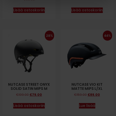
Lisää ostoskoriin
Lisää ostoskoriin
28%
44%
NUTCASE STREET ONYX
NUTCASE VIO KIT
SOLID SATIN MIPS M
MATTE MIPS L/XL
€
109.00
€
79.00
€
159.00
€
89.00
Lisää ostoskoriin
Lue lisää