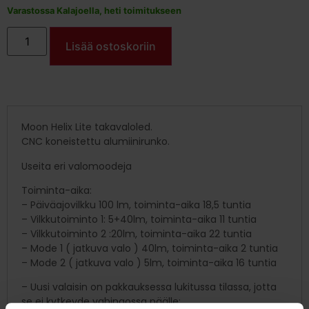
Varastossa Kalajoella, heti toimitukseen
Lisää ostoskoriin
Moon Helix Lite takavaloled.
CNC koneistettu alumiinirunko.
Useita eri valomoodeja
Toiminta-aika:
– Päiväajovilkku 100 lm, toiminta-aika 18,5 tuntia
– Vilkkutoiminto 1: 5+40lm, toiminta-aika 11 tuntia
– Vilkkutoiminto 2 :20lm, toiminta-aika 22 tuntia
– Mode 1 ( jatkuva valo ) 40lm, toiminta-aika 2 tuntia
– Mode 2 ( jatkuva valo ) 5lm, toiminta-aika 16 tuntia
– Uusi valaisin on pakkauksessa lukitussa tilassa, jotta
se ei kytkeyde vahingossa päälle: