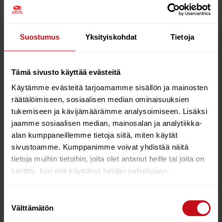
Avataksesi lukituksen, paina kytkintä n 6sec, jolloin
kytkimessä oleva sininen valo
vilkahtaa 2 kertaa = lukitus on avattu ja voit käyttää
kaikkia valomoodeja.
Suostumus
Yksityiskohdat
Tietoja
Jos haluat lukita valaismen uudelleen, niin sammuta
valo-
paina kytkintä n 6sec, jolloin kytkimessä oleva sininen
Tämä sivusto käyttää evästeitä
valo
Käytämme evästeitä tarjoamamme sisällön ja mainosten
vilkahtaa 2 kertaa = lukitus on aktivoitu
räätälöimiseen, sosiaalisen median ominaisuuksien
– Näkyvyys nyös sivuille
tukemiseen ja kävijämäärämme analysoimiseen. Lisäksi
– Latausaika moin 3 tuntia
jaamme sosiaalisen median, mainosalan ja analytiikka-
– USB- ladattava
alan kumppaneillemme tietoja siitä, miten käytät
– USB latausjohto sisältyy pakkaukseen
– Akku: 3,7 V 500 mAh, Li-ion polymer
sivustoamme. Kumppanimme voivat yhdistää näitä
– Helppo asennus ja irrotus Istuimen liukukiskoon tai
tietoja muihin tietoihin, joita olet antanut heille tai joita on
satulatolppaan
kerätty, kun olet käyttänyt heidän palvelujaan.
– Kiinnike satulan liukukiskoihin ja 2 erimittaista
kumilenkkikiinnikettä satulatolppakiinnityjseen
Suostumuksen
– Heijastinpinta
Välttämätön
– Alhaisen lataustilan ja akun varaustilan merkkivalo
valinta
– Mitat 22 x 51 x19,5 mm (l x p x k)