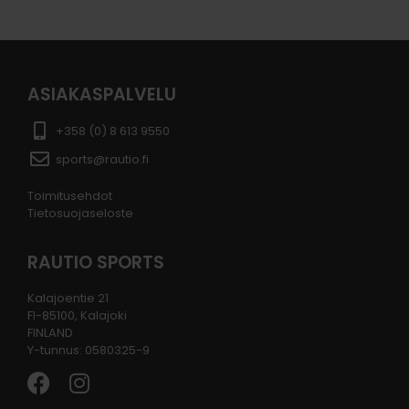
ASIAKASPALVELU
+358 (0) 8 613 9550
sports@rautio.fi
Toimitusehdot
Tietosuojaseloste
RAUTIO SPORTS
Kalajoentie 21
FI-85100, Kalajoki
FINLAND
Y-tunnus: 0580325-9