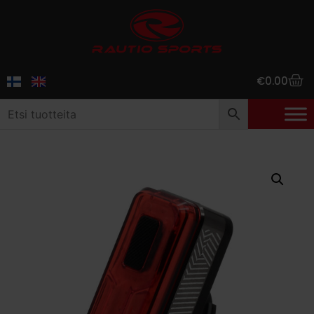
€
0.00