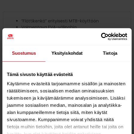
”Flättikenkä” erityisesti MTB-käyttöön
Vaimentava EVA-välipohja
Optimoitu jäykkyys pituus- ja leveyssuuntaan
Erilliset pitoalueet poljinalueelle sekä kärki- ja
kanta-alueille
Korkeampi sisäreuna ja toppaus nilkan suojaksi
Suostumus
Yksityiskohdat
Tietoja
Varpaille ja kantapäälle suoja iskuja vastaan
Ilmakanavat tuuletusta varten
Mukava jalassa pitkilläkin ajoreissuilla
Tämä sivusto käyttää evästeitä
Käytämme evästeitä tarjoamamme sisällön ja mainosten
räätälöimiseen, sosiaalisen median ominaisuuksien
tukemiseen ja kävijämäärämme analysoimiseen. Lisäksi
Tutustu myös
jaamme sosiaalisen median, mainosalan ja analytiikka-
alan kumppaneillemme tietoja siitä, miten käytät
sivustoamme. Kumppanimme voivat yhdistää näitä
28%
tietoja muihin tietoihin, joita olet antanut heille tai joita on
kerätty, kun olet käyttänyt heidän palvelujaan.