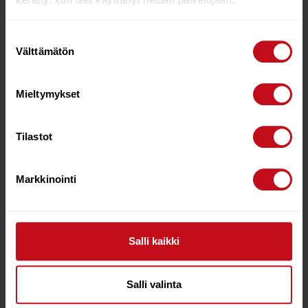
Suostumuksen
Välttämätön
valinta
Mieltymykset
JALKAPUMPPU LEZYNE,
NUTCASE STREET BLUE
MICRO FLOOR DRIVE
STEEL M MIPS HELMET
€
62.95
€
109.00
€
79.00
Tilastot
Lisää ostoskoriin
Lisää ostoskoriin
Markkinointi
28%
Salli kaikki
Salli valinta