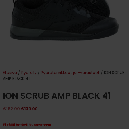
Etusivu
/
Pyöräily
/
Pyörätarvikkeet ja -varusteet
/ ION SCRUB
AMP BLACK 41
ION SCRUB AMP BLACK 41
€
162.00
€
139.00
Ei tällä hetkellä varastossa