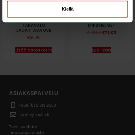
Kiellä
LEZYNE FEMTO LED-
STREET OCEAN STRIPE L
TAKAVALO
MIPS HELMET
LADATTAVA USB
€
109.00
€
79.00
€
26.95
Lisää ostoskoriin
Lue lisää
ASIAKASPALVELU
+358 (0) 8 613 9550
sports@rautio.fi
Toimitusehdot
Tietosuojaseloste