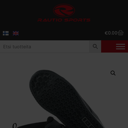
€
0.00