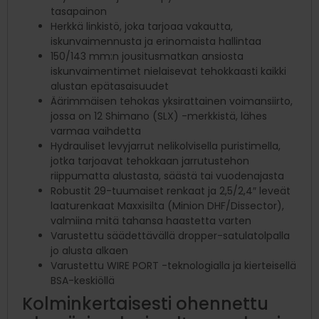
tasapainon
Herkkä linkistö, joka tarjoaa vakautta,
iskunvaimennusta ja erinomaista hallintaa
150/143 mm:n jousitusmatkan ansiosta
iskunvaimentimet nielaisevat tehokkaasti kaikki
alustan epätasaisuudet
Äärimmäisen tehokas yksirattainen voimansiirto,
jossa on 12 Shimano (SLX) -merkkistä, lähes
varmaa vaihdetta
Hydrauliset levyjarrut nelikolvisella puristimella,
jotka tarjoavat tehokkaan jarrutustehon
riippumatta alustasta, säästä tai vuodenajasta
Robustit 29-tuumaiset renkaat ja 2,5/2,4″ leveät
laaturenkaat Maxxisilta (Minion DHF/Dissector),
valmiina mitä tahansa haastetta varten
Varustettu säädettävällä dropper-satulatolpalla
jo alusta alkaen
Varustettu WIRE PORT -teknologialla ja kierteisellä
BSA-keskiöllä
Kolminkertaisesti ohennettu