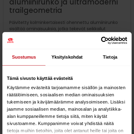
alumiinirunko ja ultramoderni
trailgeometria
Päivitetty kolminkertaisesti ohennettu alumiinirunko
sisältää ominaisuuksia, jotka tekevät seikkailut
metsässä entistä nautittavampia. Ultramoderni
geometria sijoittaa sinut optimaaliseen asentoon
parhaan polkemistehon saavuttamiseksi ja tarjoaa
uskomattoman tasapainon etu- ja takarenkaan välillä.
Suostumus
Yksityiskohdat
Tietoja
Rungon mataluus ja satulaputken design helpottavat
eri kokojen valintaa riippuen siitä, mitä pyöräilijä haluaa
vakaudelta ja leikkisyydeltä. Mitä suurempi koko, sitä
Tämä sivusto käyttää evästeitä
enemmän runko on progressiivinen (vaatii enemmän
voimaa käyttääksesi 100% joustovarasta). Suuremmat
Käytämme evästeitä tarjoamamme sisällön ja mainosten
kuljettajat painavat yleensä enemmän ja ne, jotka
räätälöimiseen, sosiaalisen median ominaisuuksien
valitsevat pidemmän rungon suhteessa pituuteensa –
tukemiseen ja kävijämäärämme analysoimiseen. Lisäksi
kaipaavat usein nopeutta. Tässä tapauksessa on
jaamme sosiaalisen median, mainosalan ja analytiikka-
erityisen tärkeää, että jousitus tukee sinua, kun sitä
eniten tarvitset. Kun tie viettää alaspäin, loiva
alan kumppaneillemme tietoja siitä, miten käytät
ohjauskulma auttaa pitämään kurssin äärimmäisellä
sivustoamme. Kumppanimme voivat yhdistää näitä
tarkkuudella.
tietoja muihin tietoihin, joita olet antanut heille tai joita on