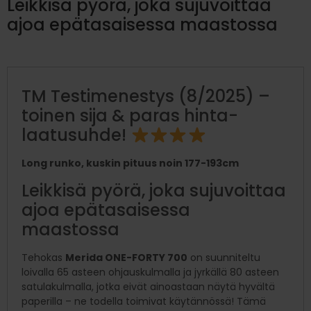
Leikkisä pyörä, joka sujuvoittaa
ajoa epätasaisessa maastossa
TM Testimenestys (8/2025) –
toinen sija & paras hinta-
laatusuhde!
Long runko, kuskin pituus noin 177-193cm
Leikkisä pyörä, joka sujuvoittaa
ajoa epätasaisessa
maastossa
Tehokas
Merida ONE-FORTY 700
on suunniteltu
loivalla 65 asteen ohjauskulmalla ja jyrkällä 80 asteen
satulakulmalla, jotka eivät ainoastaan näytä hyvältä
paperilla – ne todella toimivat käytännössä! Tämä