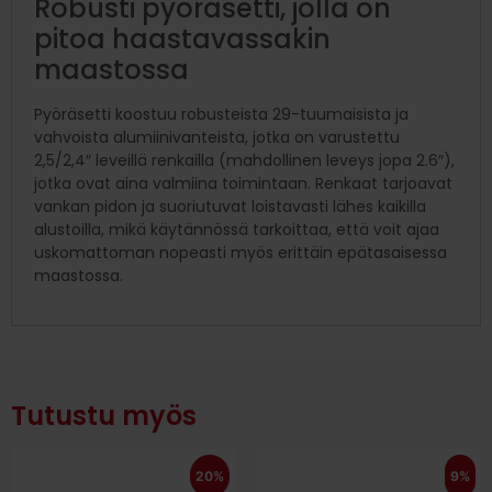
Robusti pyöräsetti, jolla on
pitoa haastavassakin
maastossa
Pyöräsetti koostuu robusteista 29-tuumaisista ja
vahvoista alumiinivanteista, jotka on varustettu
2,5/2,4″ leveillä renkailla (mahdollinen leveys jopa 2.6″),
jotka ovat aina valmiina toimintaan. Renkaat tarjoavat
vankan pidon ja suoriutuvat loistavasti lähes kaikilla
alustoilla, mikä käytännössä tarkoittaa, että voit ajaa
uskomattoman nopeasti myös erittäin epätasaisessa
maastossa.
Tutustu myös
20%
9%