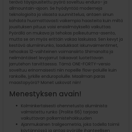
terävä täysjousitettu pyörä soveltuu enduro- ja
allmountain-ajoon. Se hyödyntää moderneja
teknologioita ja viisasta suunnittelua, antaen sinun
kohdata huomattavasti vaikempia haasteita kuin miltä
jousituksen pituus voisi ensisilmäyksellä vaikuttaa.
Pyörällä on mukava ja tehokas polkeutuma-asento,
mutta se on myös erittäin vakaa laskuissa. Sen kevyt ja
kestävä alumiinirunko, laadukkaat iskunvaimentimet,
tehoakas 12-vaihteinen voimansiirto Shimanolta ja
nelimäntäiset levyjarrut takaavat luotettavan
jarrutehon tarvittaessa. Tämä ONE-FORTY-versio
soveltuu erinomaisesti niin nopeille flow-poluille kuin
rankoille, jyrkille enduropoluille. Maailman paras
maastopyörä? Monet uskovat niin!
Menestyksen avain!
Kolminkertaisesti ohennetusta alumiinista
valmistettu runko (Prolite 66) tarjoaa
vaikuttavan polkemistehokkuuden
Ajanmukainen trailgeometria, joka todella toimii
käytännössä ja antaa pyörälle ihanteellisen