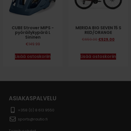
CUBE Strover MIPS -
MERIDA BIG SEVEN 15 S
pyöräilykypärä L
RED/ORANGE
Sininen
€
659.00
€
529.00
€
149.99
Lisää ostoskoriin
Lisää ostoskoriin
ASIAKASPALVELU
+358 (0) 8 613 9550
sports@rautio.fi
Toimitusehdot