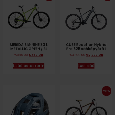
MERIDA BIG NINE 80 L
CUBE Reaction Hybrid
METALLIC GREEN / BL
Pro 625 sähköpyörä L
€
949.00
€
759.00
€
3,299.00
€
2,999.00
Lisää ostoskoriin
Lue lisää
20%