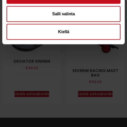
Salli valinta
Kiellä
DEVIATOR SININEN
€
49.00
SEVERNE RACING MAST
BAG
€
59.00
Lisää ostoskoriin
Lisää ostoskoriin