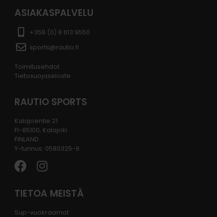
ASIAKASPALVELU
+358 (0) 8 613 9550
sports@rautio.fi
Toimitusehdot
Tietosuojaseloste
RAUTIO SPORTS
Kalajoentie 21
FI-85100, Kalajoki
FINLAND
Y-tunnus: 0580325-9
TIETOA MEISTÄ
Sup-vuokraamot