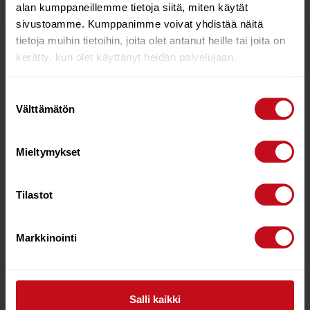
alan kumppaneillemme tietoja siitä, miten käytät
sivustoamme. Kumppanimme voivat yhdistää näitä
tietoja muihin tietoihin, joita olet antanut heille tai joita on
Tutustu myös
kerätty, kun olet käyttänyt heidän palvelujaan.
Suostumuksen
Välttämätön
valinta
Mieltymykset
Tilastot
STARBOARD K9 ANTI-
SEVERNE TENDON
TWIST PLUG
JOINT
Markkinointi
€
1.70
€
24.90
Lisää ostoskoriin
Lue lisää
Salli kaikki