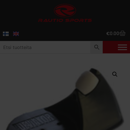
€
0.00