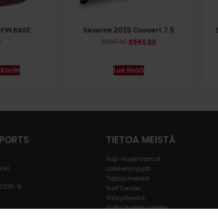
PIN BASE
Severne 2025 Convert 7.5
0
€
695.00
€
643.00
koriin
Lue lisää
SPORTS
TIETOA MEISTÄ
Sup-vuokraamot
joki
Jälleenmyyjät
Tietoa meistä
80325-9
Surf Center
Yhteystiedot
SUP-Laudan valinta