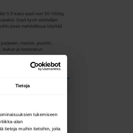
jalle! 5.5 koko sopii noin 50-100kg
rjeeksi. Sopii hyvin aloittelijan
toihin jossa mahdollisuus käyttää
ää purjeeen, maston, puomin,
, laukun ja nostonarun
Tietoja
1 item selected
 COMPLETE SET
 ominaisuuksien tukemiseen
tiikka-alan
ietoja muihin tietoihin, joita