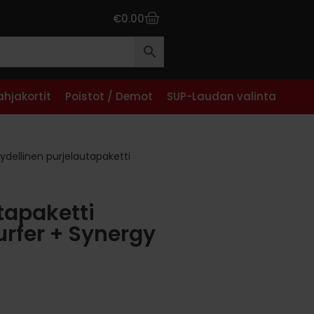
€
0.00
ahjakortit
Poistot / Demot
SUP-Laudan valinta
ydellinen purjelautapaketti
tapaketti
rfer + Synergy