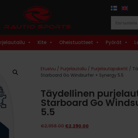
rjelautailu
Kite
Oheistuotteet
Pyörät
L
Etusivu
/
Purjelautailu
/
Purjelautapaketit
/ Tä
Starboard Go Windsurfer + Synergy 5.5
Täydellinen purjelau
Starboard Go Windsu
5.5
€
2,958.00
€
2,290.00