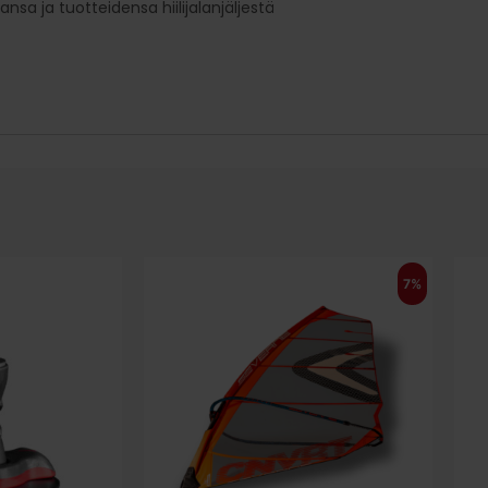
sa ja tuotteidensa hiilijalanjäljestä
7%