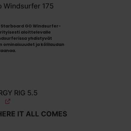
o Windsurfer 175
 Starboard GO Windsurfer-
ityisesti aloittelevalle
indsurferissa yhdistyvät
n ominaisuudet ja kölilaudan
plaanaa.
GY RIG 5.5
ERE IT ALL COMES