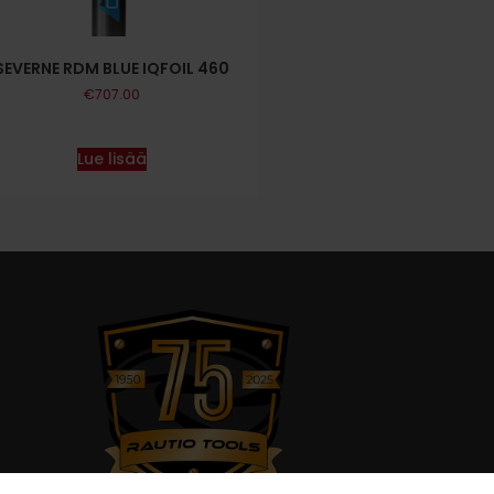
SEVERNE RDM BLUE IQFOIL 460
€
707.00
Lue lisää