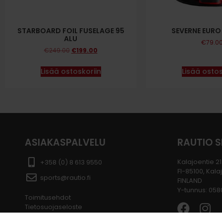
STARBOARD FOIL FUSELAGE 95
SEVERNE EURO 
ALU
€
79.0
€
249.00
€
199.00
Lisää ostoskoriin
Lisää ostos
ASIAKASPALVELU
RAUTIO 
Kalajoentie 21
+358 (0) 8 613 9550
FI-85100, Kala
sports@rautio.fi
FINLAND
Y-tunnus: 05
Toimitusehdot
Tietosuojaseloste