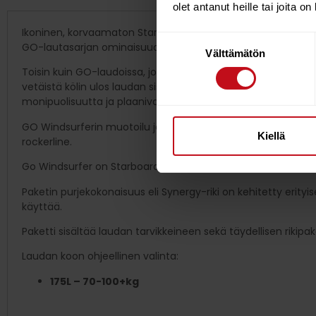
olet antanut heille tai joita o
Ikoninen, korvaamaton Starboard GO Windsurfer-lauta on paras
Suostumuksen
GO-lautasarjan ominaisuudet ja kölilaudan lisäliuku silloin, 
Välttämätön
valinta
Toisin kuin GO-laudoissa, joihin voi kiinnittää erillisen keski
vetäistä kölin ulos laudan sisältä ja surffata helposti ylät
monipuolisuutta ja plaanivauhtia, voit vetää kölin takaisin l
GO Windsurferin muotoilu jatkaa samalla linjalla kuin aiemmat
Kiellä
rockerline.
Go Windsurfer on Starboardin best-seller ja ehdoton suos
Paketin purjekokonaisuus eli Synergy-riki on kehitetty erityisesti
käyttää.
Paketti sisältää laudan tarvikkeineen sekä täydellisen rikipak
Laudan koon ohjeellinen valinta:
175L – 70-100+kg