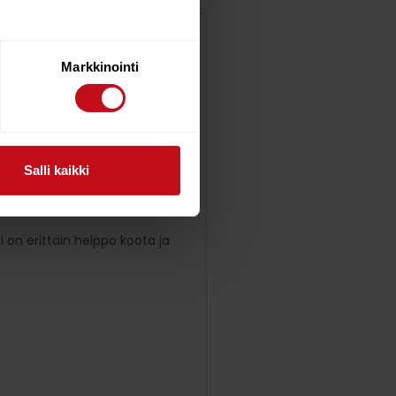
ferissa yhdistyvät ikonisen
Markkinointi
teä keskiköli. Tarvittaessa voit
än ja haluat laudalta lisää
moitu profiili ja tehokas
Salli kaikki
tti on erittäin helppo koota ja