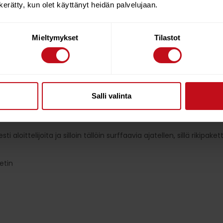
n kerätty, kun olet käyttänyt heidän palvelujaan.
 valinta erityisesti aloittelevalle purjelautalijalle. GO Windsur
kun et plaanaa.
Mieltymykset
Tilastot
evän keskiköliksi. GO Windsurferissa on täysin sisäänvedettävä, kiin
uuleen sekä opetella surffaamisen perusteita, ja kun tuulee enemm
audan sisään.
 mallit. Laudassa on leveä keula, pitkät pohjan leikkaukset, opti
Salli valinta
ituksemme ensimmäiseksi purjelaudaksi!
 aloittelijoita ja silloin tällöin surffaavia ajatellen, sillä rikipake
etin