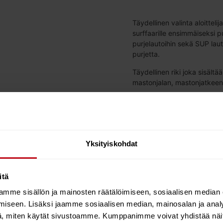
Täydellinen valinta aloitteli
surffaarille ensimmäiseksi pu
purjelautoihin sekä SUP lau
purjetta.
Täydellinen riki joka sisält
mastonjalan, mastonjatkeen
Ei tällä hetkellä varastossa
Yksityiskohdat
Please choose 2 items.
Insufficient stock → SEVERNE SYNERGY RIG 5.5
itä
mme sisällön ja mainosten räätälöimiseen, sosiaalisen median
Täydellinen purjelautapaketti.
iseen. Lisäksi jaamme sosiaalisen median, mainosalan ja analy
, miten käytät sivustoamme. Kumppanimme voivat yhdistää näitä t