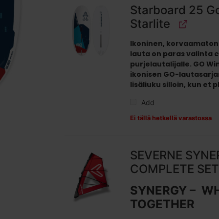
Starboard 25 G
Starlite
Ikoninen, korvaamaton
lauta on paras valinta er
purjelautalijalle. GO W
ikonisen GO-lautasarja
lisäliuku silloin, kun et 
Add
Ei tällä hetkellä varastossa
SEVERNE SYNER
COMPLETE SET
SYNERGY – WH
TOGETHER