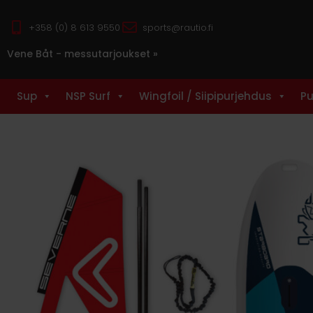
+358 (0) 8 613 9550
sports@rautio.fi
Vene Båt - messutarjoukset »
Sup
NSP Surf
Wingfoil / Siipipurjehdus
Pu