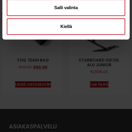
9%
Salli valinta
Kiellä
FOIL TEAM BAG
STARBOARD IQFOIL
ALU JUNIOR
€
99.00
€
90.00
€
1,599.00
Lisää ostoskoriin
Lue lisää
ASIAKASPALVELU