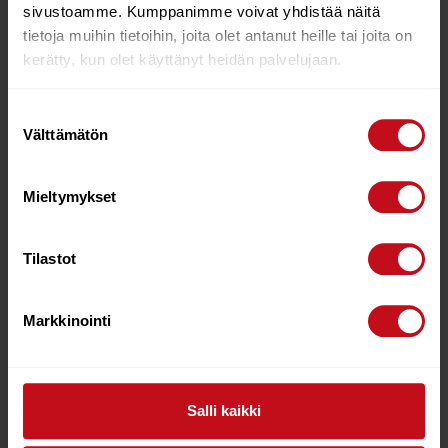
sivustoamme. Kumppanimme voivat yhdistää näitä
Tutustu myös
tietoja muihin tietoihin, joita olet antanut heille tai joita on
kerätty, kun olet käyttänyt heidän palvelujaan.
10%
Suostumuksen
Välttämätön
valinta
Mieltymykset
Tilastot
SEVERNE REDWING
SEVERNE REDWING
1800 WING
HYDROFOIL COMPLETE
Markkinointi
€
419.00
€
1,099.00
€
990.00
Lue lisää
Lisää ostoskoriin
Salli kaikki