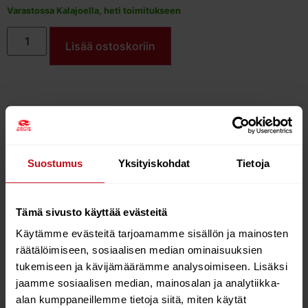
Varastossa Kalajoella, heti toimitukseen
Lisää ostoskoriin
– 2 pieces Torx key
– 2 pieces 12mm barrel nuts
Suostumus
Yksityiskohdat
Tietoja
– 2 pieces M6 Sleeves 19mm
– 2 pieces M6 12mm
– 2 pieces M6 14mm
Tämä sivusto käyttää evästeitä
– 4 pieces M6 22mm
– 8 pieces M6 25mm
Käytämme evästeitä tarjoamamme sisällön ja mainosten
– 4 pieces M6 30mm
räätälöimiseen, sosiaalisen median ominaisuuksien
tukemiseen ja kävijämäärämme analysoimiseen. Lisäksi
jaamme sosiaalisen median, mainosalan ja analytiikka-
alan kumppaneillemme tietoja siitä, miten käytät