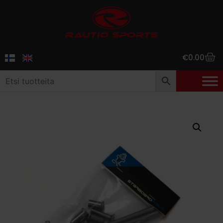
€
0.00