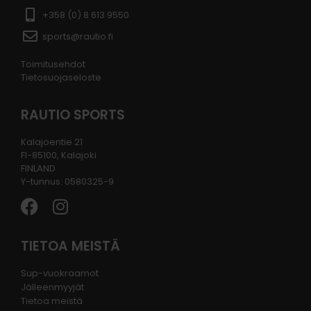
+358 (0) 8 613 9550
sports@rautio.fi
Toimitusehdot
Tietosuojaseloste
RAUTIO SPORTS
Kalajoentie 21
FI-85100, Kalajoki
FINLAND
Y-tunnus: 0580325-9
TIETOA MEISTÄ
Sup-vuokraamot
Jälleenmyyjät
Tietoa meistä