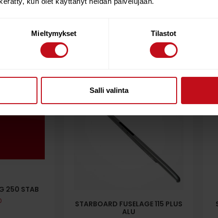
n kerätty, kun olet käyttänyt heidän palvelujaan.
Mieltymykset
Tilastot
Salli valinta
G 250 STAB
0
STARBOARD FUSELAGE 115 PLUS
ALU