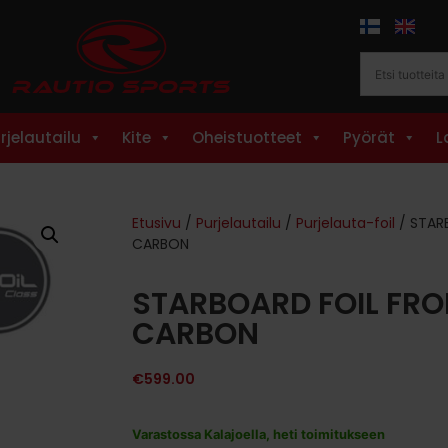
rjelautailu
Kite
Oheistuotteet
Pyörät
L
Etusivu
/
Purjelautailu
/
Purjelauta-foil
/ STAR
CARBON
STARBOARD FOIL FR
CARBON
€
599.00
Varastossa Kalajoella, heti toimitukseen