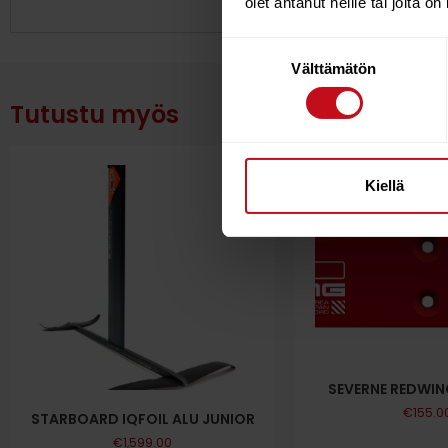
olet antanut heille tai joita o
Suostumuksen
Välttämätön
valinta
Tutustu myös
Kiellä
SEVERNE REDWIN
€
155.0
STARBOARD IQFOIL ALU JUNIOR
€
1,599.00