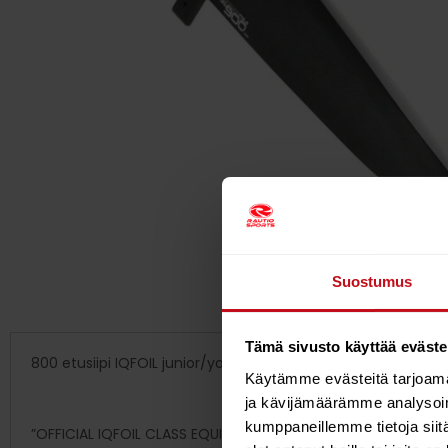
Suostumus
Tämä sivusto käyttää eväste
800 etusiipi IQFOIL junior/youth
Käytämme evästeitä tarjoama
ja kävijämäärämme analysoim
kumppaneillemme tietoja siitä
”OFFICIAL IQFOIL CLASS EQUIPMENT”