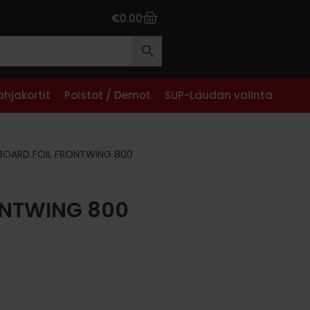
€
0.00
ahjakortit
Poistot / Demot
SUP-Laudan valinta
BOARD FOIL FRONTWING 800
ONTWING 800