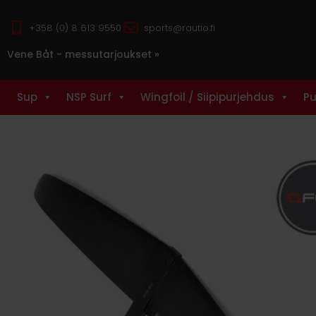
+358 (0) 8 613 9550
sports@rautio.fi
Vene Båt - messutarjoukset »
Sup
NSP Surf
Wingfoil / Siipipurjehdus
Pu