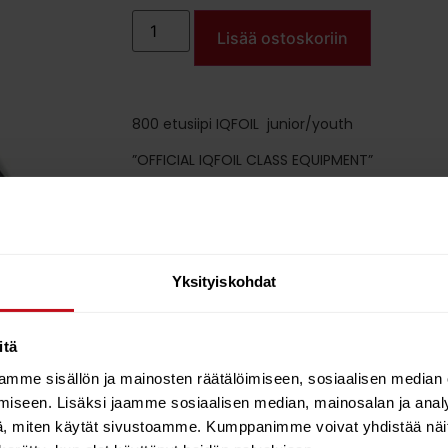
Lisää ostoskoriin
800 etusiipi IQFOIL junior/youth
”OFFICIAL IQFOIL CLASS EQUIPMENT”
Yksityiskohdat
itä
mme sisällön ja mainosten räätälöimiseen, sosiaalisen median
iseen. Lisäksi jaamme sosiaalisen median, mainosalan ja analy
, miten käytät sivustoamme. Kumppanimme voivat yhdistää näitä t