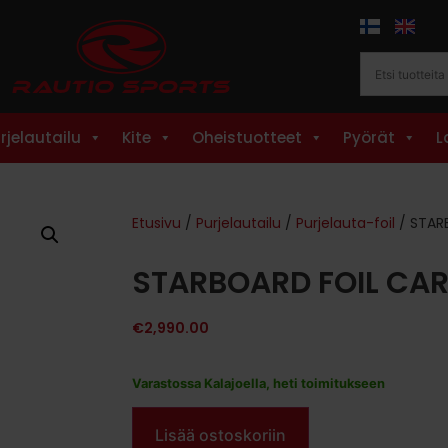
rjelautailu
Kite
Oheistuotteet
Pyörät
L
Etusivu
/
Purjelautailu
/
Purjelauta-foil
/ STAR
STARBOARD FOIL CAR
€
2,990.00
Varastossa Kalajoella, heti toimitukseen
Lisää ostoskoriin