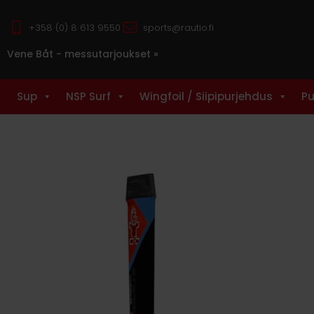
+358 (0) 8 613 9550
sports@rautio.fi
Vene Båt - messutarjoukset »
Sup
NSP Surf
Wingfoil / Siipipurjehdus
Pu