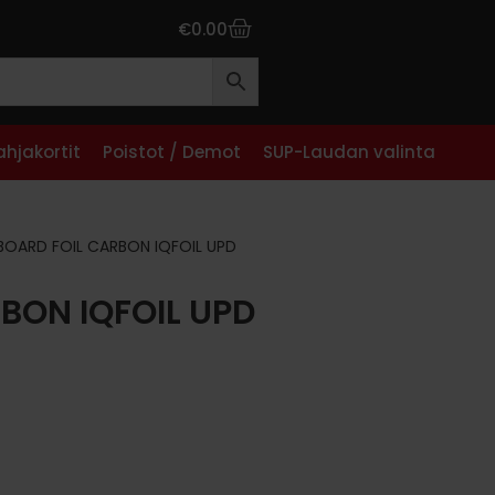
€
0.00
ahjakortit
Poistot / Demot
SUP-Laudan valinta
BOARD FOIL CARBON IQFOIL UPD
BON IQFOIL UPD