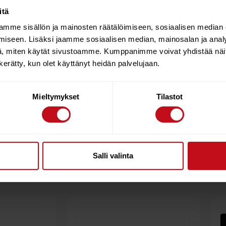
itä
mme sisällön ja mainosten räätälöimiseen, sosiaalisen median
iseen. Lisäksi jaamme sosiaalisen median, mainosalan ja analy
 | 115 Plus fuselage | 95cm iQFOiL mast
, miten käytät sivustoamme. Kumppanimme voivat yhdistää näitä t
n kerätty, kun olet käyttänyt heidän palvelujaan.
ion, making it the most successful racing foil in windsurfing t
ng in the Olympics a possibility. Its innovative racing geometry 
and performance requirements. Compared to the original Race foil
ont wing for extra light-wind performance. It comes with two n
Mieltymykset
Tilastot
er winds and racing formats with more reaching. The Plus fusela
winds or increase power in light winds.
Salli valinta