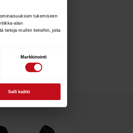
 ominaisuuksien tukemiseen
tiikka-alan
ietoja muihin tietoihin, joita
o date: Starboard’s Race foil
was the breakthrough that
, the iQFOiL foil set has
ew Plus fuselages, the 115cm
Markkinointi
ges have an adjustable tail
Salli kaikki