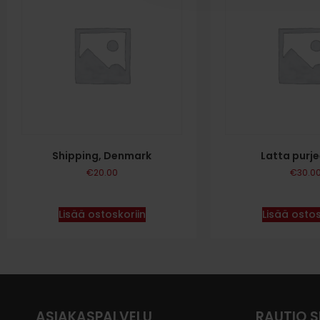
Shipping, Denmark
Latta purj
€
20.00
€
30.0
Lisää ostoskoriin
Lisää ostos
ASIAKASPALVELU
RAUTIO 