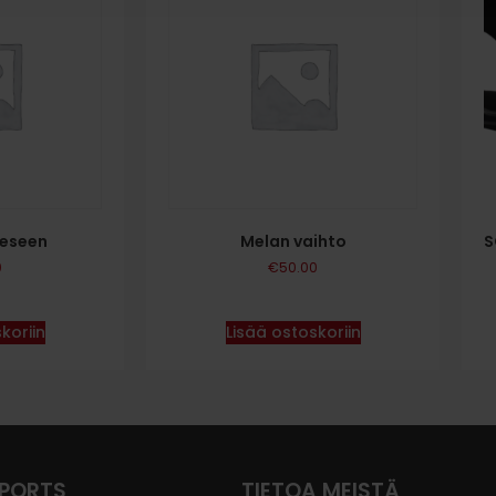
eeseen
Melan vaihto
S
0
€
50.00
koriin
Lisää ostoskoriin
SPORTS
TIETOA MEISTÄ