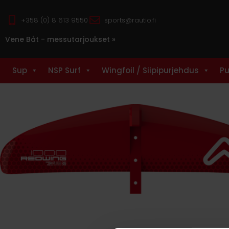
+358 (0) 8 613 9550
sports@rautio.fi
Vene Båt - messutarjoukset »
Sup
NSP Surf
Wingfoil / Siipipurjehdus
Pu