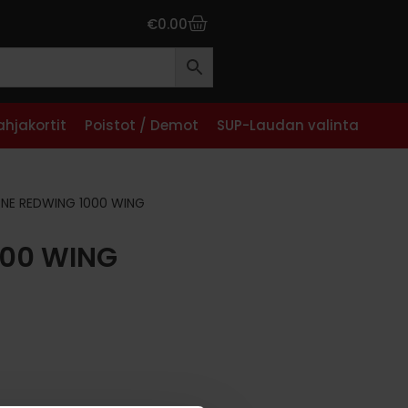
€
0.00
ahjakortit
Poistot / Demot
SUP-Laudan valinta
RNE REDWING 1000 WING
000 WING