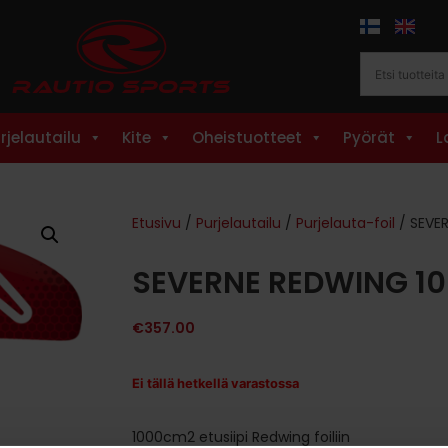
rjelautailu
Kite
Oheistuotteet
Pyörät
L
Etusivu
/
Purjelautailu
/
Purjelauta-foil
/ SEVE
SEVERNE REDWING 1
€
357.00
Ei tällä hetkellä varastossa
1000cm2 etusiipi Redwing foiliin