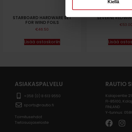
Kiellä
STARBOARD HARDWARE SET
SEVERNE REDWIN
FOR WIND FOILS
€
53.0
€
46.50
Lisää ostoskoriin
Lisää ostos
ASIAKASPALVELU
RAUTIO 
Kalajoentie 21
+358 (0) 8 613 9550
FI-85100, Kala
sports@rautio.fi
FINLAND
Y-tunnus: 05
Toimitusehdot
Tietosuojaseloste