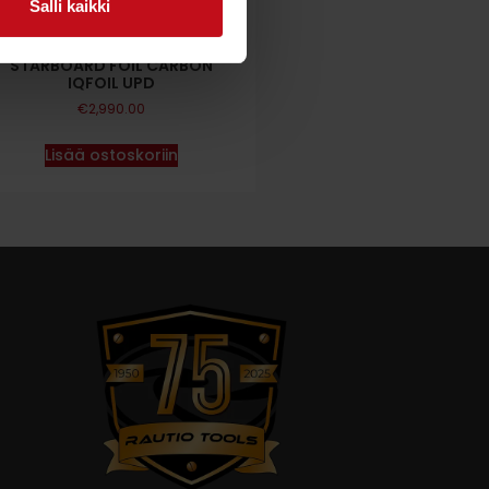
Salli kaikki
STARBOARD FOIL CARBON
IQFOIL UPD
€
2,990.00
Lisää ostoskoriin