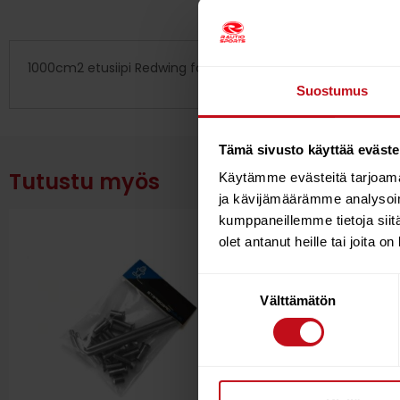
1000cm2 etusiipi Redwing foiliin
Suostumus
Tämä sivusto käyttää eväste
Tutustu myös
Käytämme evästeitä tarjoama
ja kävijämäärämme analysoim
kumppaneillemme tietoja siitä
olet antanut heille tai joita o
Suostumuksen
Välttämätön
valinta