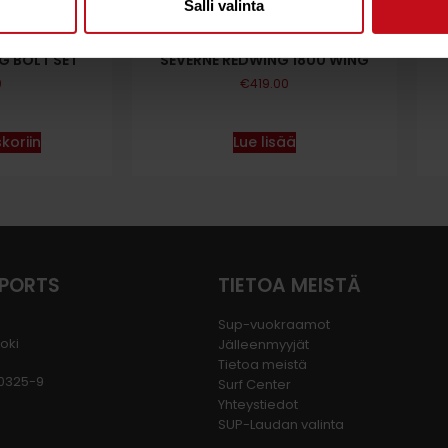
Salli valinta
G BOLT SET
SEVERNE REDWING 1800 WING
0
€
419.00
koriin
Lue lisää
SPORTS
TIETOA MEISTÄ
Sup-vuokraamot
joki
Jälleenmyyjät
Tietoa meistä
80325-9
Surf Center
Yhteystiedot
SUP-Laudan valinta