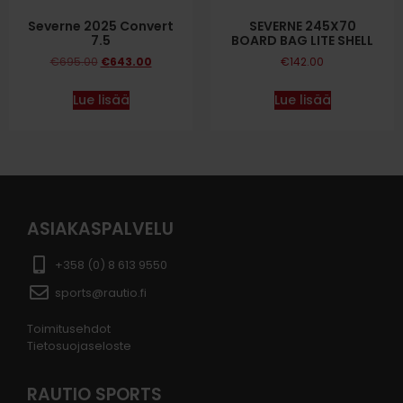
Severne 2025 Convert
SEVERNE 245X70
7.5
BOARD BAG LITE SHELL
€
695.00
€
643.00
€
142.00
Lue lisää
Lue lisää
ASIAKASPALVELU
+358 (0) 8 613 9550
sports@rautio.fi
Toimitusehdot
Tietosuojaseloste
RAUTIO SPORTS