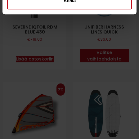
Kiellä
SEVERNE IQFOIL RDM
UNIFIBER HARNESS
BLUE 430
LINES QUICK
€
719.00
€
36.00
Valitse
Lisää ostoskoriin
vaihtoehdoista
7%