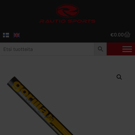
€
0.00