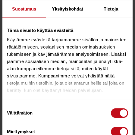
Suostumus
Yksityiskohdat
Tietoja
Extreme durability, ultimate reliability. 2 years,
no questions asked, limited warranty. The
Tämä sivusto käyttää evästeitä
Gorilla G2 is an update to the legendary
Gorilla mast. Still the same strength, now
Käytämme evästeitä tarjoamamme sisällön ja mainosten
lighter. (1.65kg for 400)
räätälöimiseen, sosiaalisen median ominaisuuksien
/ 2 YEAR NO QUESTIONS ASKED LIMITED
tukemiseen ja kävijämäärämme analysoimiseen. Lisäksi
WARRANTY
jaamme sosiaalisen median, mainosalan ja analytiikka-
alan kumppaneillemme tietoja siitä, miten käytät
/ INTERCHANGEABLE SECTIONS
sivustoamme. Kumppanimme voivat yhdistää näitä
/ +7 MEASURED OFFSET ACCURACY
tietoja muihin tietoihin, joita olet antanut heille tai joita on
/ SLIPLOK PREVENTS BOOM FROM SLIDING
/ OVERSIZED EVA FERRULE PLUG TO CLEAN
kerätty, kun olet käyttänyt heidän palvelujaan.
THE INSIDE OF THE TOP SECTION WHEN
JOINING THE MAST.
Suostumuksen
Välttämätön
valinta
Mieltymykset