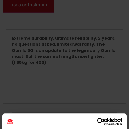
Lisää ostoskoriin
Extreme durability, ultimate reliability. 2 years,
no questions asked, limited warranty. The
Gorilla G2 is an update to the legendary Gorilla
mast. Still the same strength, now lighter.
(1.65kg for 400)
GORILLA G2