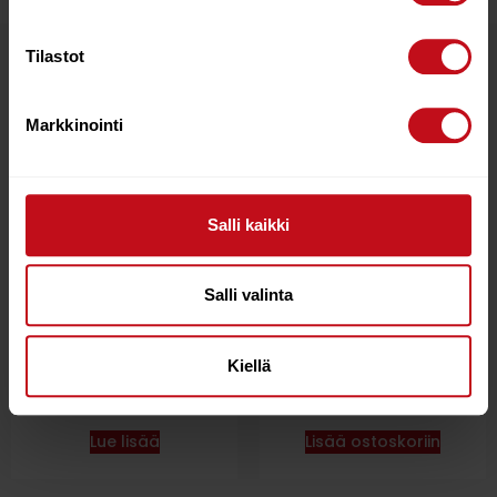
Tilastot
Tutustu myös
Markkinointi
12%
Salli kaikki
Salli valinta
SEVERNE FGO 6.0
MARLOW FORMULINE
Kiellä
3,8MM D12 NARU
€
820.00
€
6.70
€
5.90
Lue lisää
Lisää ostoskoriin