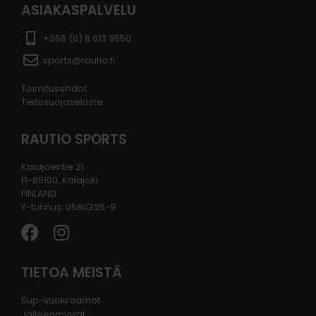
ASIAKASPALVELU
+358 (0) 8 613 9550
sports@rautio.fi
Toimitusehdot
Tietosuojaseloste
RAUTIO SPORTS
Kalajoentie 21
FI-85100, Kalajoki
FINLAND
Y-tunnus: 0580325-9
TIETOA MEISTÄ
Sup-vuokraamot
Jälleenmyyjät