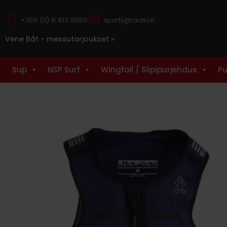
+358 (0) 8 613 9550
sports@rautio.fi
Vene Båt - messutarjoukset »
Sup
NSP Surf
Wingfoil / Siipipurjehdus
Pu