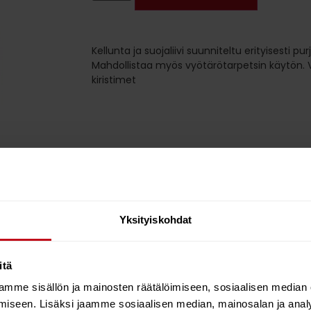
Kellunta ja suojaliivi suunniteltu erityisesti pur
Mahdollistaa myös vyötärötarpetsin käytön. Ve
kiristimet
Yksityiskohdat
leijalautailuun. Mahdollistaa myös vyötärötarpetsin käytön. Vetoketju
itä
mme sisällön ja mainosten räätälöimiseen, sosiaalisen median
iseen. Lisäksi jaamme sosiaalisen median, mainosalan ja analy