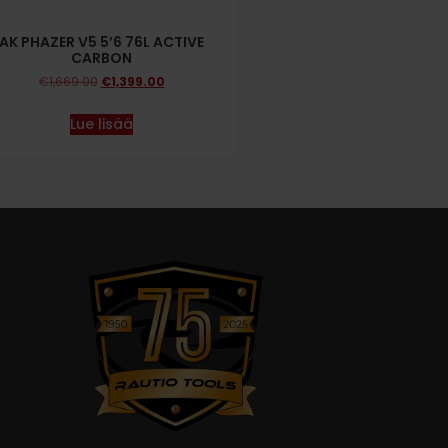
AK PHAZER V5 5’6 76L ACTIVE
CARBON
€
1,669.00
€
1,399.00
Lue lisää