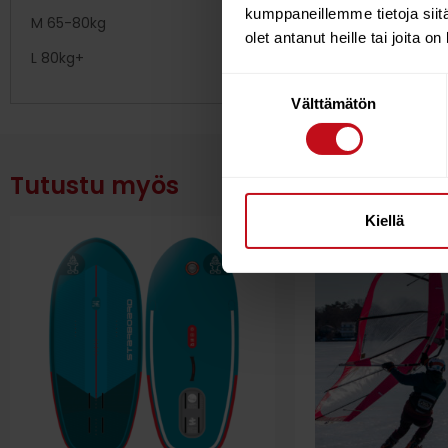
kumppaneillemme tietoja siitä
M 65-80kg
olet antanut heille tai joita o
L 80kg+
Suostumuksen
Välttämätön
valinta
Tutustu myös
Kiellä