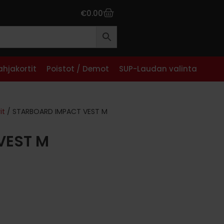
€
0.00
ahjakortit
Poistot / Demot
SUP-Laudan valinta
it
/ STARBOARD IMPACT VEST M
VEST M