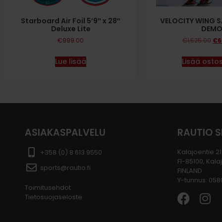
​Starboard Air Foil 5’9″ x 28″
VELOCITY WING SA
Deluxe Lite
DEM
€
999.00
€
1,525.00
€
6
Lue lisää
Lisää ostos
ASIAKASPALVELU
RAUTIO 
Kalajoentie 21
+358 (0) 8 613 9550
FI-85100, Kala
sports@rautio.fi
FINLAND
Y-tunnus: 05
Toimitusehdot
Tietosuojaseloste