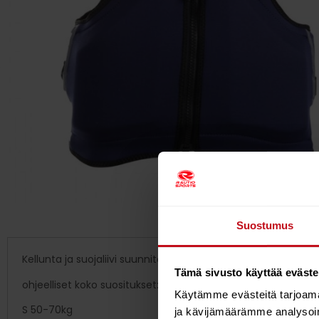
Suostumus
Kellunta ja suojaliivi suunniteltu erityisesti purje, wing- ja 
Tämä sivusto käyttää eväste
ohjeelliset koko suositukset:
Käytämme evästeitä tarjoama
S 50-70kg
ja kävijämäärämme analysoim