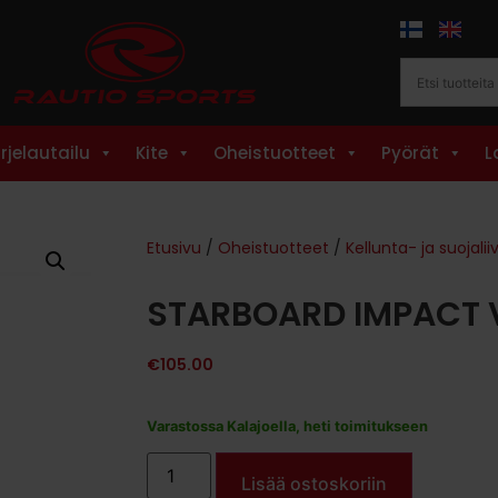
rjelautailu
Kite
Oheistuotteet
Pyörät
L
Etusivu
/
Oheistuotteet
/
Kellunta- ja suojaliiv
STARBOARD IMPACT 
€
105.00
Varastossa Kalajoella, heti toimitukseen
Lisää ostoskoriin