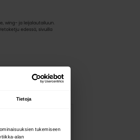
je, wing- ja leijalautailuun.
toketju edessä, sivuilla
Tietoja
 edessä, sivuilla kiristimet
 ominaisuuksien tukemiseen
tiikka-alan