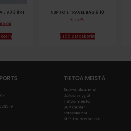
IL V3 3.8RT
NSP FOIL TRAVEL BAG 6´10
O
€
135.00
00.00
koriin
Lisää ostoskoriin
SPORTS
TIETOA MEISTÄ
Sup-vuokraamot
joki
Jälleenmyyjät
Tietoa meistä
80325-9
Surf Center
Yhteystiedot
SUP-Laudan valinta