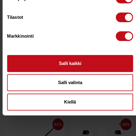
6’8″
21″
2 5/8″
42.1
3.39 Kg
Liters
Tilastot
7’2″
21 1/2″
2 3/4″
49 Liters
3.89 Kg
Markkinointi
7’6″
21 3/4″
2 7/8″
54.4
4.15 Kg
Liters
Salli kaikki
Salli valinta
Kiellä
Tutustu myös
52%
40%