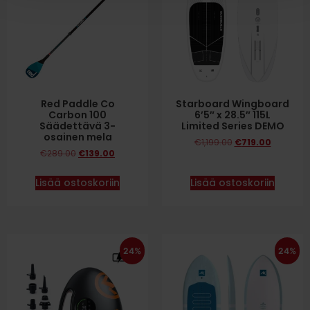
Red Paddle Co
Starboard Wingboard
Carbon 100
6’5″ x 28.5″ 115L
Säädettävä 3-
Limited Series DEMO
osainen mela
€
1,199.00
€
719.00
€
289.00
€
139.00
Lisää ostoskoriin
Lisää ostoskoriin
24%
24%