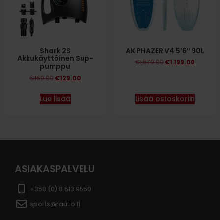
Shark 2S
AK PHAZER V4 5’6″ 90L
Akkukäyttöinen Sup-
€
1,579.00
€
1,199.00
pumppu
€
169.00
€
129.00
Lue lisää
Lisää ostoskoriin
ASIAKASPALVELU
+358 (0) 8 613 9550
sports@rautio.fi