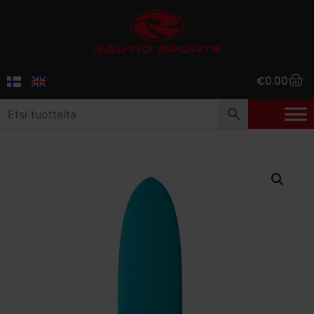
€
0.00