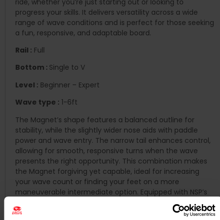
ride, whether you’re just starting out or looking to
progress your skills. It delivers versatility across a wide
range of wave conditions and is perfect for those seeking
a fun, responsive, and adaptable board.
Rail :
Full
Bottom :
Single to V
Level :
Beginner – Expert
Wave type :
1-6ft
The Magnet’s shape features a balanced outline for
stability, while the slightly wider nose aids with paddle
power and wave entry. The narrow tail enhances control,
allowing for smooth, responsive turns when the wave
presents the right opportunity. This combination makes
the Magnet forgiving yet capable, ideal for increasing
your wave count or finding your feet on a more
maneuverable intermediate option. Equipped with NSP’s
Protech2 construction, the Magnet provides excellent
durability and lightweight performance. It strikes the