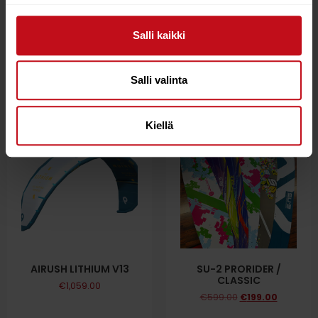
AIRUSH LITHIUM TEAM
AIRUSH 22 RIDE
KITE V13
CONTROL BAR 60CM
Salli kaikki
€
1,199.00
€
550.00
Lue lisää
Lue lisää
Salli valinta
Kiellä
67%
AIRUSH LITHIUM V13
SU-2 PRORIDER /
CLASSIC
€
1,059.00
€
599.00
€
199.00