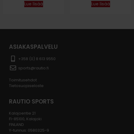
Lue lisää
Lue lisää
ASIAKASPALVELU
+358 (0) 8 613 9550
sports@rautio.fi
Toimitusehdot
Tietosuojaseloste
RAUTIO SPORTS
Kalajoentie 21
FI-85100, Kalajoki
FINLAND
Y-tunnus: 0580325-9