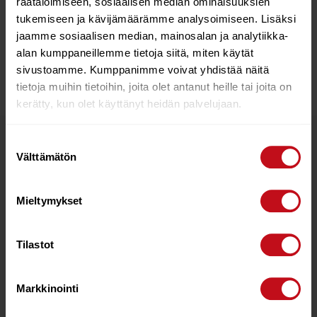
räätälöimiseen, sosiaalisen median ominaisuuksien
tuntuinen ja sallii luonnollisen anatomisen liikkuvuuden
tukemiseen ja kävijämäärämme analysoimiseen. Lisäksi
progressiivisessa ajossa.
jaamme sosiaalisen median, mainosalan ja analytiikka-
Kovan kestoluokan rakenne on suunniteltu erityisesti
alan kumppaneillemme tietoja siitä, miten käytät
freestyle-, kisa- ja aaltotiimien vaatimuksiin.
sivustoamme. Kumppanimme voivat yhdistää näitä
tietoja muihin tietoihin, joita olet antanut heille tai joita on
kerätty, kun olet käyttänyt heidän palvelujaan.
Suostumuksen
Tutustu myös
Välttämätön
valinta
Mieltymykset
Tilastot
Markkinointi