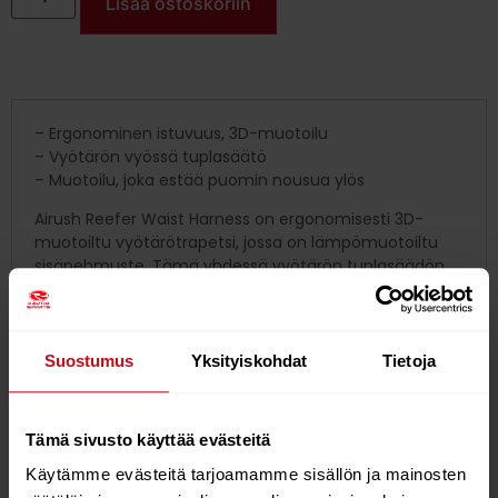
Lisää ostoskoriin
– Ergonominen istuvuus, 3D-muotoilu
– Vyötärön vyössä tuplasäätö
– Muotoilu, joka estää puomin nousua ylös
Airush Reefer Waist Harness on ergonomisesti 3D-
muotoiltu vyötärötrapetsi, jossa on lämpömuotoiltu
sisäpehmuste. Tämä yhdessä vyötärön tuplasäädön
kanssa takaa trapetsille tiukan istuvuuden. Trapetsin
voi hienosäätää jokaisen kitekuskin vaatimusten
mukaisesti.
Suostumus
Yksityiskohdat
Tietoja
Trapetsin rakenne estää puomin nousun ja pitää
trapetsin juuri oikealla paikallaan. Twist-lukon avulla
kiinnität ja irrotat trapetsin nopeasti.
Tämä sivusto käyttää evästeitä
Reefer vyötärötrapetsi istuu erinomaisesti ja tarjoaa
Käytämme evästeitä tarjoamamme sisällön ja mainosten
ajoosi tasapainoa ja tukea. Se on myös mukavan