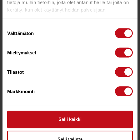
tietoja muihin tietoihin, joita olet antanut heille tai joita on
kerätty, kun olet käyttänyt heidän palvelujaan.
37%
Suostumuksen
Välttämätön
valinta
Mieltymykset
AIRUSH WAIST
AIRUSH 22 RIDE
Tilastot
HARNESS L – TEAM RED
CONTROL BAR 60CM
€
189.00
€
119.00
€
550.00
Markkinointi
Lisää ostoskoriin
Lue lisää
Salli kaikki
50%
Salli valinta