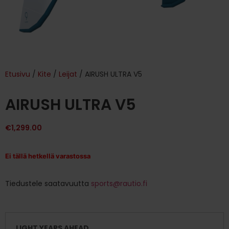
Etusivu
/
Kite
/
Leijat
/ AIRUSH ULTRA V5
AIRUSH ULTRA V5
€
1,299.00
Ei tällä hetkellä varastossa
Tiedustele saatavuutta
sports@rautio.fi
LIGHT YEARS AHEAD