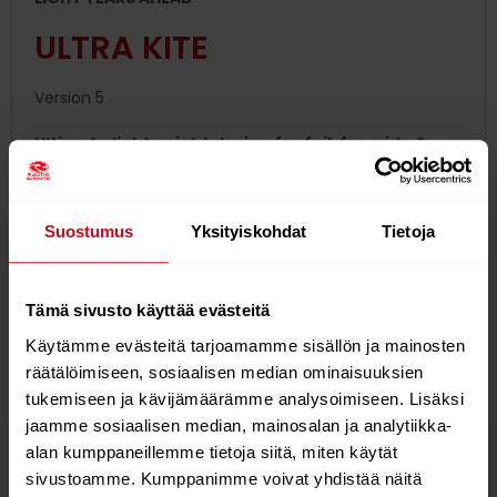
ULTRA KITE
Version 5
Ultimate lightweight design for foil, freeride &
surf.
Unique combination of stability & responsive
drive.
Suostumus
Yksityiskohdat
Tietoja
High-performance, lightweight single strut
geometry.
Tämä sivusto käyttää evästeitä
Available Sizes:
4, 5, 6, 7, 8, 9, 10, 12, 14, 1
Käytämme evästeitä tarjoamamme sisällön ja mainosten
räätälöimiseen, sosiaalisen median ominaisuuksien
tukemiseen ja kävijämäärämme analysoimiseen. Lisäksi
jaamme sosiaalisen median, mainosalan ja analytiikka-
alan kumppaneillemme tietoja siitä, miten käytät
Tutustu myös
sivustoamme. Kumppanimme voivat yhdistää näitä