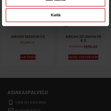
Kiellä
AIRUSH SESSION V2
AIRUSH 20 UNION V5
6.0
€
1,299.00
€
1,190.00
€
595.00
Lue lisää
Lisää ostoskoriin
ASIAKASPALVELU
+358 (0) 8 613 9550
sports@rautio.fi