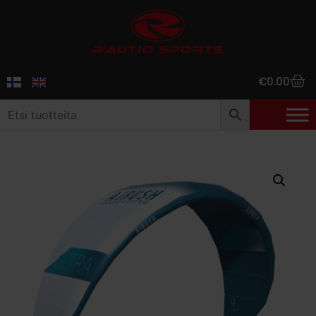
€
0.00