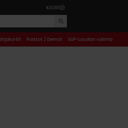
€
0.00
ahjakortit
Poistot / Demot
SUP-Laudan valinta