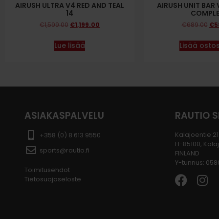
AIRUSH ULTRA V4 RED AND TEAL
AIRUSH UNIT BAR
14
COMPLE
€
1,599.00
€
1,199.00
€
689.00
€
5
Lue lisää
Lisää ostos
ASIAKASPALVELU
RAUTIO 
Kalajoentie 21
+358 (0) 8 613 9550
FI-85100, Kala
sports@rautio.fi
FINLAND
Y-tunnus: 05
Toimitusehdot
Tietosuojaseloste