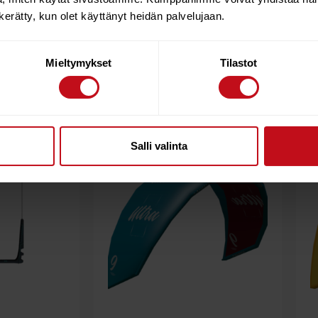
n kerätty, kun olet käyttänyt heidän palvelujaan.
Mieltymykset
Tilastot
Salli valinta
15%
20%