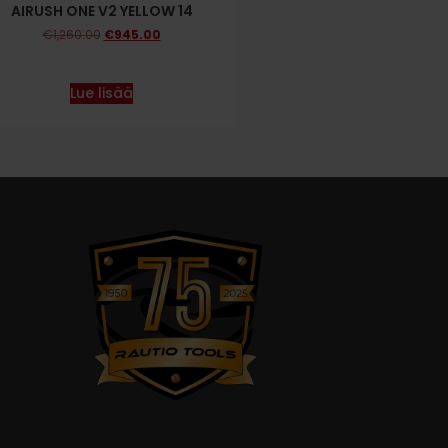
AIRUSH ONE V2 YELLOW 14
€
1,260.00
€
945.00
Lue lisää