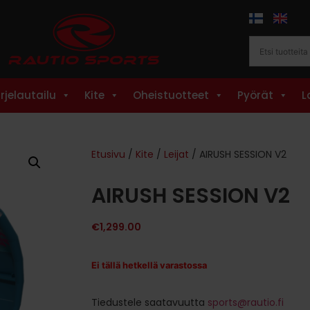
rjelautailu
Kite
Oheistuotteet
Pyörät
L
Etusivu
/
Kite
/
Leijat
/ AIRUSH SESSION V2
AIRUSH SESSION V2
€
1,299.00
Ei tällä hetkellä varastossa
Tiedustele saatavuutta
sports@rautio.fi