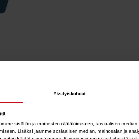
Yksityiskohdat
itä
ility.
mme sisällön ja mainosten räätälöimiseen, sosiaalisen median
iseen. Lisäksi jaamme sosiaalisen median, mainosalan ja analy
, miten käytät sivustoamme. Kumppanimme voivat yhdistää näitä t