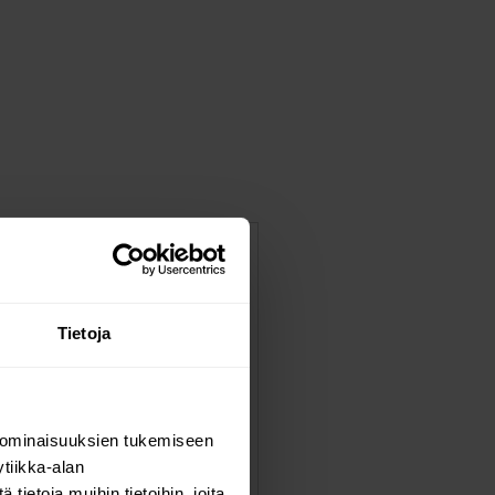
Tietoja
 ominaisuuksien tukemiseen
tiikka-alan
ietoja muihin tietoihin, joita