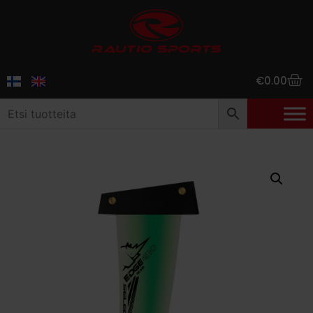
€
0.00