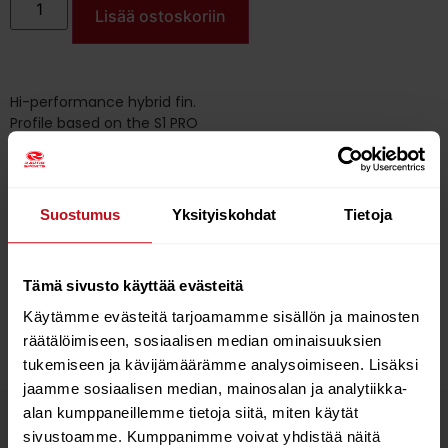
Lisää ostoskoriin
Hi-performance hybrid fin.
Profile based on the S1 PRO
Easy to ride / Very comfortable in choppy conditions.
Sizes up to 49 for the most demanding free riders.
Suostumus
Yksityiskohdat
Tietoja
Hi-performance hybrid fin.
Profile based on the S1 PRO
Tämä sivusto käyttää evästeitä
Easy to ride / Very comfortable in choppy conditions.
Sizes up to 49 for the most demanding free riders.
Käytämme evästeitä tarjoamamme sisällön ja mainosten
räätälöimiseen, sosiaalisen median ominaisuuksien
tukemiseen ja kävijämäärämme analysoimiseen. Lisäksi
jaamme sosiaalisen median, mainosalan ja analytiikka-
alan kumppaneillemme tietoja siitä, miten käytät
Tutustu myös
sivustoamme. Kumppanimme voivat yhdistää näitä