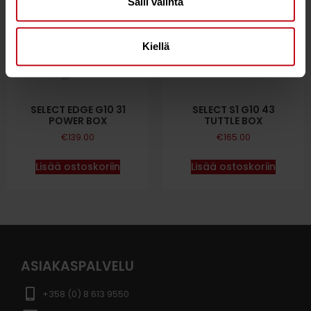
Salli valinta
Kiellä
SELECT EDGE G10 31
SELECT S1 G10 43
POWER BOX
TUTTLE BOX
€
139.00
€
165.00
Lisää ostoskoriin
Lisää ostoskoriin
ASIAKASPALVELU
+358 (0) 8 613 9550