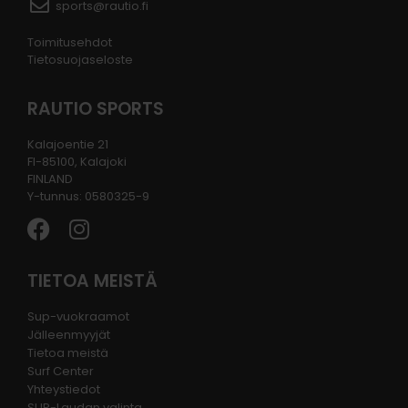
sports@rautio.fi
Toimitusehdot
Tietosuojaseloste
RAUTIO SPORTS
Kalajoentie 21
FI-85100, Kalajoki
FINLAND
Y-tunnus: 0580325-9
TIETOA MEISTÄ
Sup-vuokraamot
Jälleenmyyjät
Tietoa meistä
Surf Center
Yhteystiedot
SUP-Laudan valinta