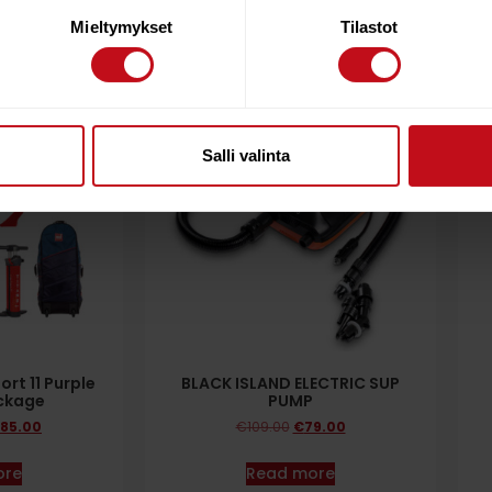
Mieltymykset
Tilastot
49%
28%
Salli valinta
rt 11 Purple
BLACK ISLAND ELECTRIC SUP
ckage
PUMP
85.00
€
109.00
€
79.00
ore
Read more