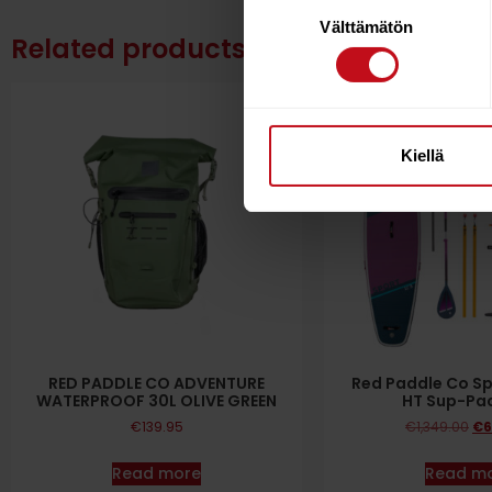
Suostumuksen
Välttämätön
valinta
Related products
Kiellä
RED PADDLE CO ADVENTURE
Red Paddle Co Spo
WATERPROOF 30L OLIVE GREEN
HT Sup-Pa
€
139.95
€
1,349.00
€
6
Read more
Read m