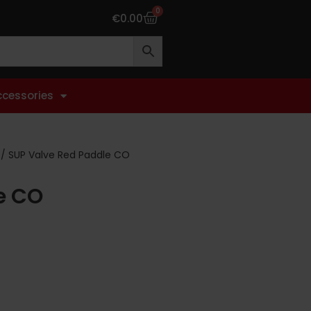
0
€
0.00
ccessories
/ SUP Valve Red Paddle CO
e CO