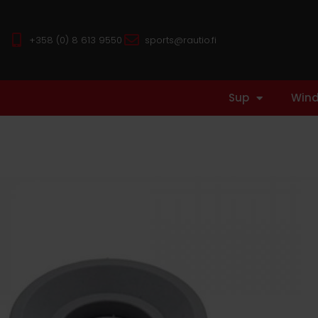
+358 (0) 8 613 9550
sports@rautio.fi
Sup
Wind