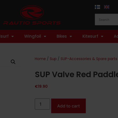
surf
Wingfoil
Bikes
Kitesurf
A
Home
/
Sup
/
SUP-Accessories & Spare parts
SUP Valve Red Paddl
€
19.90
Add to cart