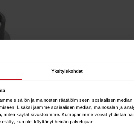
Yksityiskohdat
itä
mme sisällön ja mainosten räätälöimiseen, sosiaalisen median
iseen. Lisäksi jaamme sosiaalisen median, mainosalan ja analy
UP boards (Fits also almost all SUP boards at the market)
, miten käytät sivustoamme. Kumppanimme voivat yhdistää näitä t
n kerätty, kun olet käyttänyt heidän palvelujaan.