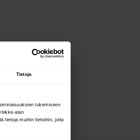
Tietoja
 ominaisuuksien tukemiseen
tiikka-alan
ietoja muihin tietoihin, joita