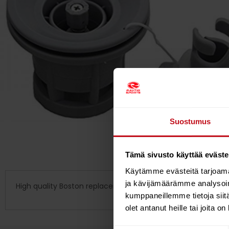
Suostumus
Tämä sivusto käyttää eväste
Käytämme evästeitä tarjoama
ja kävijämäärämme analysoim
High quality Boston replacement SUP valve for Red Paddle S
kumppaneillemme tietoja siitä
olet antanut heille tai joita o