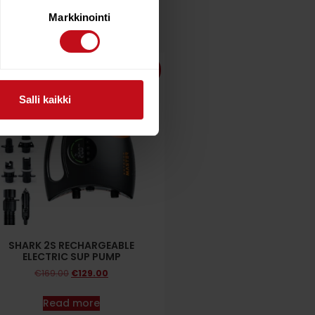
Markkinointi
24%
Salli kaikki
SHARK 2S RECHARGEABLE
ELECTRIC SUP PUMP
€
169.00
€
129.00
Read more