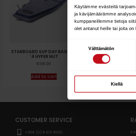
Käytämme evästeitä tarjoama
ja kävijämäärämme analysoim
kumppaneillemme tietoja siitä
olet antanut heille tai joita o
Suostumuksen
Välttämätön
valinta
STARBOARD SUP DAY BAG 7-7
´4 HYPER NUT
€
138.00
Add to cart
Kiellä
CUSTOMER SERVICE
R
Ka
+358 (0) 8 613 9550