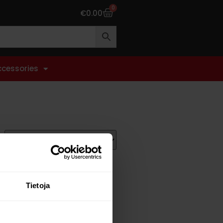
0
€
0.00
ccessories
Tietoja