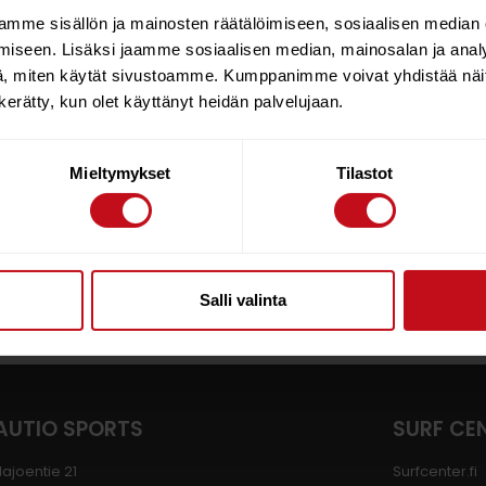
mme sisällön ja mainosten räätälöimiseen, sosiaalisen median
iseen. Lisäksi jaamme sosiaalisen median, mainosalan ja analy
, miten käytät sivustoamme. Kumppanimme voivat yhdistää näitä t
n kerätty, kun olet käyttänyt heidän palvelujaan.
Mieltymykset
Tilastot
Salli valinta
AUTIO SPORTS
SURF CE
lajoentie 21
Surfcenter.fi