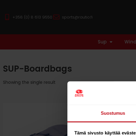
+358 (0) 8 613 9550
sports@rautio.fi
Sup
Wind
SUP-Boardbags
Showing the single result
Suostumus
Tämä sivusto käyttää eväste