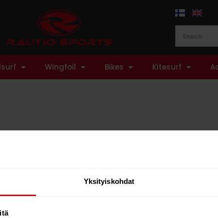
surf
Wingfoil
Bikes
Kitesurf
A
Yksityiskohdat
itä