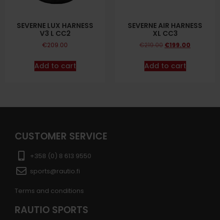
SEVERNE LUX HARNESS
SEVERNE AIR HARNESS
V3 L CC2
XL CC3
€
209.00
€
219.00
€
199.00
Add to cart
Add to cart
CUSTOMER SERVICE
+358 (0) 8 613 9550
sports@rautio.fi
Terms and conditions
RAUTIO SPORTS