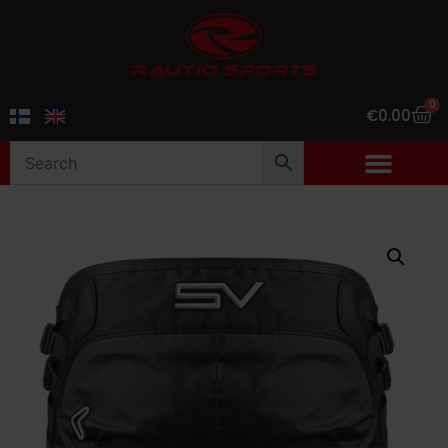
0
€
0.00