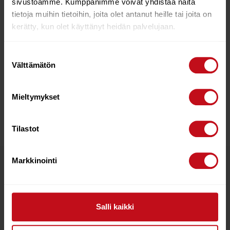
sivustoamme. Kumppanimme voivat yhdistää näitä
tietoja muihin tietoihin, joita olet antanut heille tai joita on
S
30-32″
kerätty, kun olet käyttänyt heidän palvelujaan.
M
32-34″
Suostumuksen
Välttämätön
valinta
L
34-36″
Mieltymykset
XL
36-38″
Tilastot
Markkinointi
Related products
9%
Salli kaikki