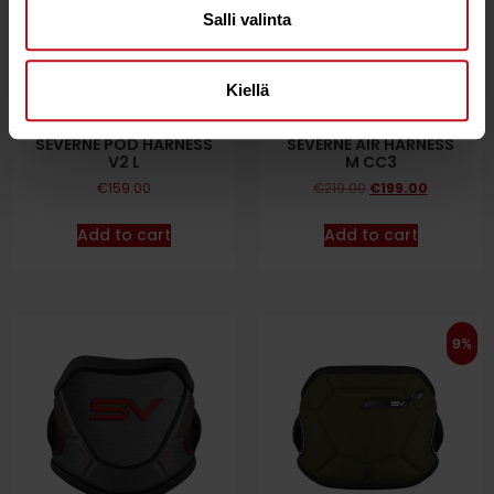
Salli valinta
Kiellä
SEVERNE POD HARNESS
SEVERNE AIR HARNESS
V2 L
M CC3
€
159.00
€
219.00
€
199.00
Add to cart
Add to cart
9%