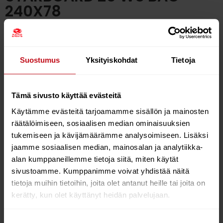
240X78
€
168.00
Suostumus
Yksityiskohdat
Tietoja
In stock
Add to cart
Tämä sivusto käyttää evästeitä
Käytämme evästeitä tarjoamamme sisällön ja mainosten
räätälöimiseen, sosiaalisen median ominaisuuksien
tukemiseen ja kävijämäärämme analysoimiseen. Lisäksi
Protect your Kode / iSonic / Futura / Carve / GO
jaamme sosiaalisen median, mainosalan ja analytiikka-
windsurf board with the ultimate blend of durability,
alan kumppaneillemme tietoja siitä, miten käytät
lightness, and sustainability. This Multi-fit Windsurf
sivustoamme. Kumppanimme voivat yhdistää näitä
Board Bag is one of the lightest, toughest, and most
tietoja muihin tietoihin, joita olet antanut heille tai joita on
eco-friendly bags on the market. Made from
kerätty, kun olet käyttänyt heidän palvelujaan.
innovative Waste2Wear fabric, which transforms
recycled plastics into durable textiles – premium
protection that is better for the planet.
Suostumuksen