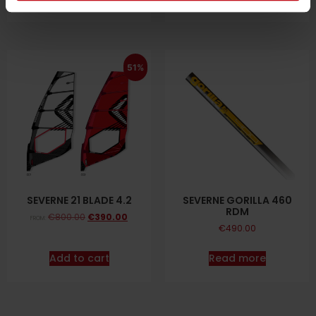
51%
SEVERNE 21 BLADE 4.2
SEVERNE GORILLA 460
RDM
€
800.00
€
390.00
FROM:
€
490.00
Add to cart
Read more