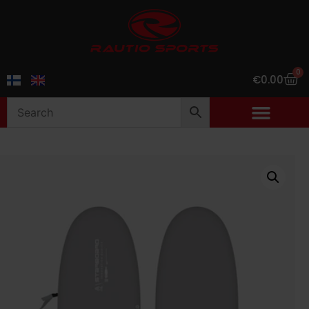
0
€
0.00