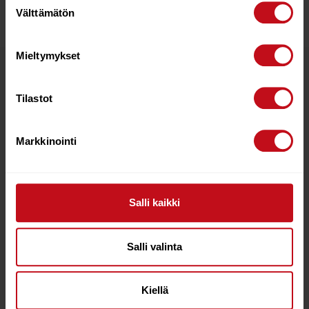
Välttämätön
valinta
Mieltymykset
Related products
Tilastot
15%
Markkinointi
Salli kaikki
Salli valinta
SEVERNE GORILLA 430
SEVERNE POD HARNESS
RDM
V2 XL
€
480.00
€
409.00
€
159.00
Kiellä
Add to cart
Add to cart