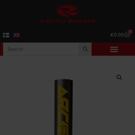
0
€
0.00