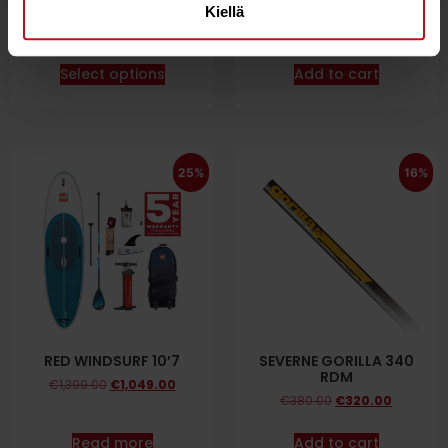
V2
3,8MM D12 ROPE
Kiellä
€
149.00
€
6.70
€
5.90
Select options
Add to cart
25%
16%
RED WINDSURF 10’7
SEVERNE GORILLA 340
RDM
€
1,399.00
€
1,049.00
€
380.00
€
320.00
Read more
Add to cart