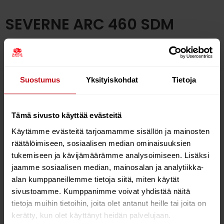
SEVERNE ARC 460 SDM
€
450.00
In stock
Suostumus
Yksityiskohdat
Tietoja
Add to cart
Tämä sivusto käyttää evästeitä
Käytämme evästeitä tarjoamamme sisällön ja mainosten
räätälöimiseen, sosiaalisen median ominaisuuksien
tukemiseen ja kävijämäärämme analysoimiseen. Lisäksi
ARC
jaamme sosiaalisen median, mainosalan ja analytiikka-
alan kumppaneillemme tietoja siitä, miten käytät
Perfect for recreational racing and freeride, the ARC is
sivustoamme. Kumppanimme voivat yhdistää näitä
our strongest SDM mast with dual outer fiberglass
tietoja muihin tietoihin, joita olet antanut heille tai joita on
layers. Built on the Apex mandrel for a lighter, stronger
kerätty, kun olet käyttänyt heidän palvelujaan.
mast.