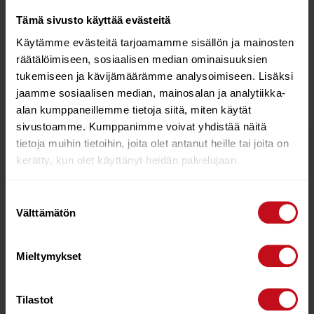
Tämä sivusto käyttää evästeitä
Hi-performance hybrid fin.
Käytämme evästeitä tarjoamamme sisällön ja mainosten
Profile based on the S1 PRO
räätälöimiseen, sosiaalisen median ominaisuuksien
Easy to ride / Very comfortable in choppy conditions.
tukemiseen ja kävijämäärämme analysoimiseen. Lisäksi
Sizes up to 49 for the most demanding free riders.
jaamme sosiaalisen median, mainosalan ja analytiikka-
alan kumppaneillemme tietoja siitä, miten käytät
sivustoamme. Kumppanimme voivat yhdistää näitä
tietoja muihin tietoihin, joita olet antanut heille tai joita on
kerätty, kun olet käyttänyt heidän palvelujaan.
Related products
Suostumuksen
Välttämätön
valinta
Mieltymykset
Tilastot