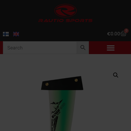
0
€
0.00