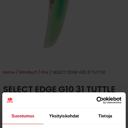
Home
/
Windsurf
/
Fins
/ SELECT EDGE G10 31 TUTTLE
SELECT EDGE G10 31 TUTTLE
€
119.00
Suostumus
Yksityiskohdat
Tietoja
Out of stock