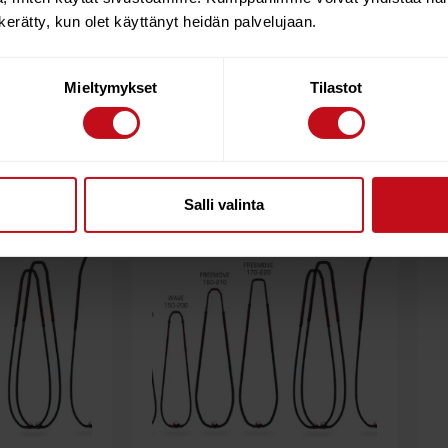
m built individually with the emphasis on technology, not mas
n kerätty, kun olet käyttänyt heidän palvelujaan.
ombination of lightweight, stiffness, ergonomics and geometry.
Mieltymykset
Tilastot
Salli valinta
10%
10%