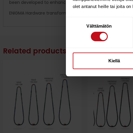
been developed to enhance the manufacture with every boo
olet antanut heille tai joita o
ENIGMA Hardware transforms your entire rig; the ultimate c
Suostumuksen
Välttämätön
valinta
Related products
Kiellä
4%