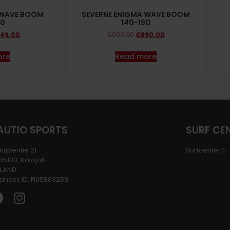
 WAVE BOOM
SEVERNE ENIGMA WAVE BOOM
00
140-190
49.00
€
990.00
€
890.00
ore
Read more
AUTIO SPORTS
SURF CE
lajoentie 21
Surfcenter.fi
-85100, Kalajoki
NLAND
siness ID: FI05803259