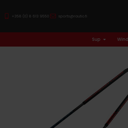
+358 (0) 8 613 9550
sports@rautio.fi
Sup
Wind