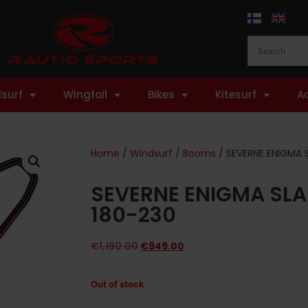
surf
Wingfoil
Bikes
Kitesurf
A
Home
/
Windsurf
/
Booms
/ SEVERNE ENIGMA
SEVERNE ENIGMA SL
180-230
€
1,190.00
€
949.00
Out of stock