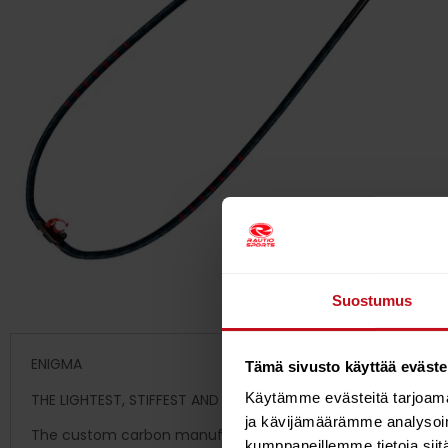
Suostumus
ENIGMA
Tämä sivusto käyttää eväste
Käytämme evästeitä tarjoama
THE LIGHTEST, STIFFEST AND MOST DURABLE BOOM IN EXISTENC
ja kävijämäärämme analysoim
The custom carbon manufacture of the Enigma booms has o
kumppaneillemme tietoja siitä