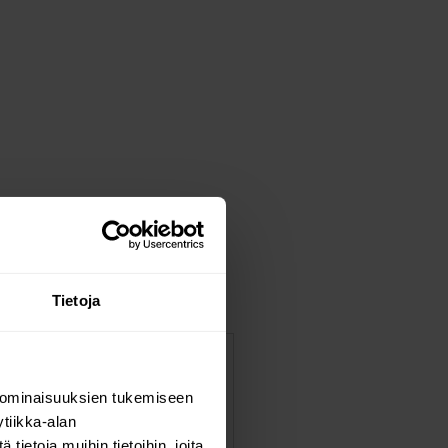
Tietoja
 ominaisuuksien tukemiseen
tiikka-alan
atio. Unique methods have
ietoja muihin tietoihin, joita