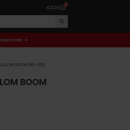
0
€
0.00
ccessories
 SLALOM BOOM 180-230
ALOM BOOM