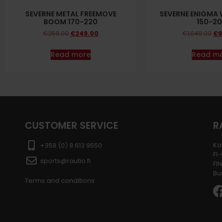
SEVERNE METAL FREEMOVE
SEVERNE ENIGMA
BOOM 170-220
150-2
€
259.00
€
249.00
€
1,049.00
€
9
Read more
Read m
CUSTOMER SERVICE
R
Ka
+358 (0) 8 613 9550
FI
sports@rautio.fi
FI
Bu
Terms and conditions