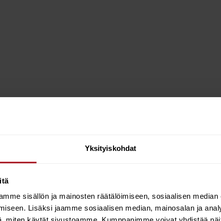
Yksityiskohdat
itä
mme sisällön ja mainosten räätälöimiseen, sosiaalisen median
E. AVAILABLE IN WAVE, FREEMOVE AND RACE PROFILES
iseen. Lisäksi jaamme sosiaalisen median, mainosalan ja analy
ne main objective; to produce the best stiffness to weight r
, miten käytät sivustoamme. Kumppanimme voivat yhdistää näitä t