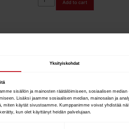
Add to cart
Yksityiskohdat
itä
mme sisällön ja mainosten räätälöimiseen, sosiaalisen median
iseen. Lisäksi jaamme sosiaalisen median, mainosalan ja analy
, miten käytät sivustoamme. Kumppanimme voivat yhdistää näitä t
n kerätty, kun olet käyttänyt heidän palvelujaan.