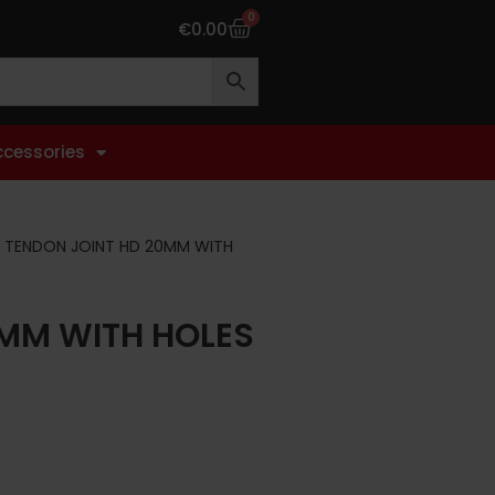
0
€
0.00
ccessories
 TENDON JOINT HD 20MM WITH
0MM WITH HOLES