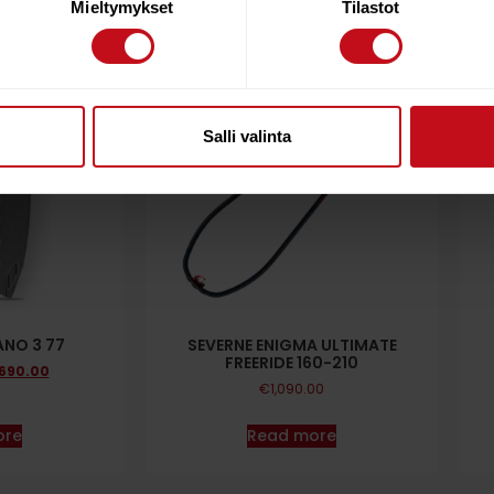
Mieltymykset
Tilastot
35%
Salli valinta
ANO 3 77
SEVERNE ENIGMA ULTIMATE
FREERIDE 160-210
,690.00
€
1,090.00
ore
Read more