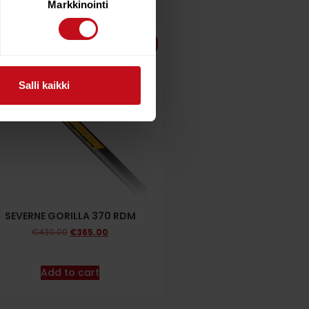
Markkinointi
15%
Salli kaikki
SEVERNE GORILLA 370 RDM
€
430.00
€
365.00
Add to cart