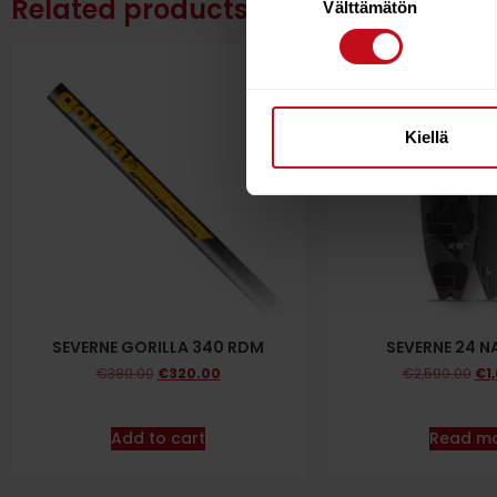
Related products
Välttämätön
valinta
16%
Kiellä
SEVERNE GORILLA 340 RDM
SEVERNE 24 N
€
380.00
€
320.00
€
2,590.00
€
1
Add to cart
Read m