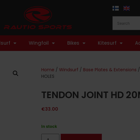
surf
Wingfoil
Bikes
Kitesurf
A
Home
/
Windsurf
/
Base Plates & Extensions
/
HOLES
TENDON JOINT HD 2
€
33.00
In stock