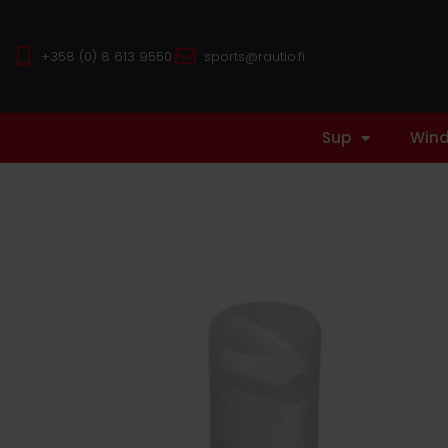
+358 (0) 8 613 9550
sports@rautio.fi
Sup
Wind