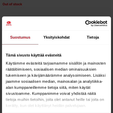
Out of stock
TRIPLE XTENSION
Suostumus
Yksityiskohdat
Tietoja
3 PULLEY RDM EXTENSION.
With more people running freeride and slalom sails on
Tämä sivusto käyttää evästeitä
RDM masts, the necessity for a 3-pulley RDM extension
became obvious.
Käytämme evästeitä tarjoamamme sisällön ja mainosten
räätälöimiseen, sosiaalisen median ominaisuuksien
Design focused on reducing downhaul friction for
tukemiseen ja kävijämäärämme analysoimiseen. Lisäksi
easier rigging. Careful attention to rope alignment and
jaamme sosiaalisen median, mainosalan ja analytiikka-
pulley spacing has enabled significant improvements.
alan kumppaneillemme tietoja siitä, miten käytät
Perfectly matched to any sail with the 4-roller tack
pulley, the Triple Xtension also suits sails with the 3-
sivustoamme. Kumppanimme voivat yhdistää näitä
roller tack pulley. Other features include Dyneema
tietoja muihin tietoihin, joita olet antanut heille tai joita on
rope and an integrated hook to anchor the tack strap.
kerätty, kun olet käyttänyt heidän palvelujaan.
/ ALIGNED TRIPLE PULLEYS