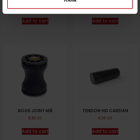
XTENSION HD 36
EXTENSION HD 36
€
139.00
€
129.00
Add to cart
Add to cart
BOGE JOINT M8
TENDON HD CARDAN
€
35.00
€
25.00
Add to cart
Add to cart