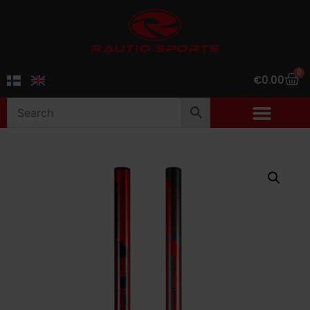
0
€
0.00