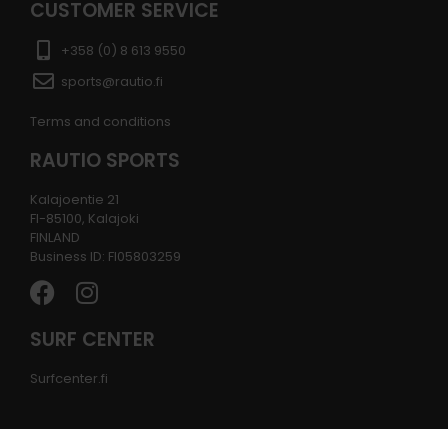
CUSTOMER SERVICE
+358 (0) 8 613 9550
sports@rautio.fi
Terms and conditions
RAUTIO SPORTS
Kalajoentie 21
FI-85100, Kalajoki
FINLAND
Business ID: FI05803259
SURF CENTER
Surfcenter.fi