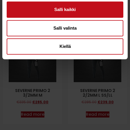
Salli kaikki
Related products
Salli valinta
15%
16%
Kiellä
SEVERNE PRIMO 2
SEVERNE PRIMO 2
3/2MM M
2/2MM L SS/LL
€
335.00
€
285.00
€
285.00
€
239.00
Read more
Read more