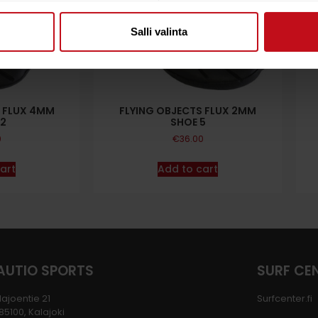
Salli valinta
S FLUX 4MM
FLYING OBJECTS FLUX 2MM
12
SHOE 5
0
€
36.00
art
Add to cart
AUTIO SPORTS
SURF CE
lajoentie 21
Surfcenter.fi
-85100, Kalajoki