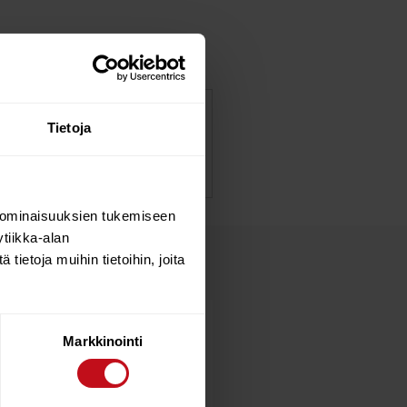
 warmer waters. As a result
Tietoja
atures also include Internal
 ominaisuuksien tukemiseen
tiikka-alan
ietoja muihin tietoihin, joita
Markkinointi