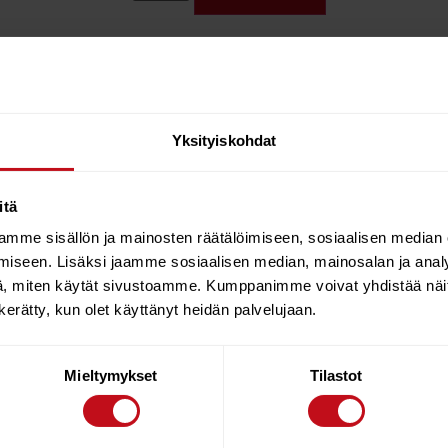
 for durability and comfort the FLUX Shoe is intended for use in
Yksityiskohdat
 sharp objects and use Armour plated re-inforced soles. Other fe
ing good value for money.
itä
mme sisällön ja mainosten räätälöimiseen, sosiaalisen median
iseen. Lisäksi jaamme sosiaalisen median, mainosalan ja analy
, miten käytät sivustoamme. Kumppanimme voivat yhdistää näitä t
n kerätty, kun olet käyttänyt heidän palvelujaan.
Mieltymykset
Tilastot