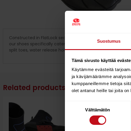
Constructed in FlatLock seam technology and using DuraFlex
Suostumus
our shoes specifically cater to use as foot protection from
split toes, water release holes and ankle drawstrings, offer
Tämä sivusto käyttää eväste
Käytämme evästeitä tarjoama
ja kävijämäärämme analysoim
kumppaneillemme tietoja siitä
Related products
olet antanut heille tai joita o
Suostumuksen
Välttämätön
valinta