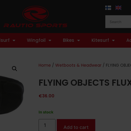
surf
Wingfoil
Bikes
Kitesurf
A
Home
/
Wetboots & Headwear
/ FLYING OBJE
FLYING OBJECTS FLU
€
36.00
In stock
Add to cart