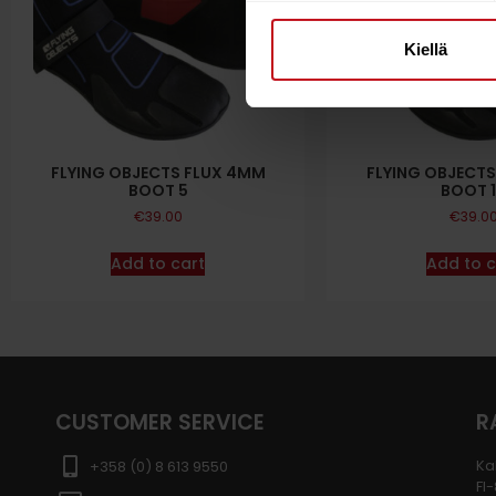
Kiellä
FLYING OBJECTS FLUX 4MM
FLYING OBJECT
BOOT 5
BOOT 
€
39.00
€
39.0
Add to cart
Add to c
CUSTOMER SERVICE
R
Ka
+358 (0) 8 613 9550
FI