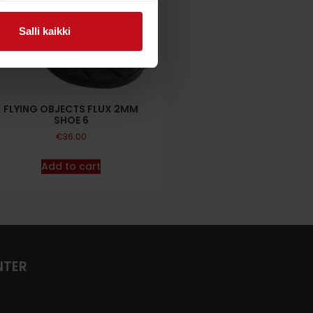
Salli kaikki
FLYING OBJECTS FLUX 2MM
SHOE 6
€
36.00
Add to cart
NTER