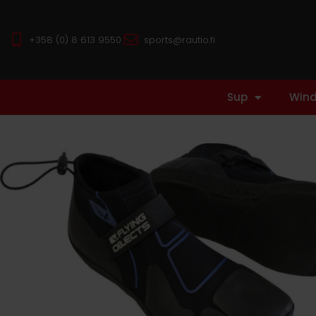
+358 (0) 8 613 9550
sports@rautio.fi
Sup
Wind