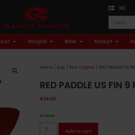
surf
Wingfoil
Bikes
Kitesurf
A
Home
/
Sup
/
Red Original
/ RED PADDLE US FI
RED PADDLE US FIN 9 
€
29.00
In stock
Add to cart