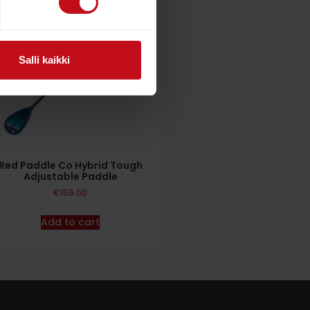
Salli kaikki
Red Paddle Co Hybrid Tough
Adjustable Paddle
€
159.00
Add to cart