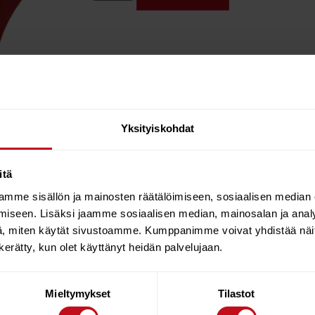
Yksityiskohdat
itä
mme sisällön ja mainosten räätälöimiseen, sosiaalisen median
iseen. Lisäksi jaamme sosiaalisen median, mainosalan ja analy
, miten käytät sivustoamme. Kumppanimme voivat yhdistää näitä t
n kerätty, kun olet käyttänyt heidän palvelujaan.
Mieltymykset
Tilastot
52%
51%