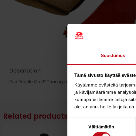
Suostumus
Description
Tämä sivusto käyttää eväste
Red Paddle Co 9″ Touring fin for the Sport range.
Käytämme evästeitä tarjoama
ja kävijämäärämme analysoim
kumppaneillemme tietoja siitä
olet antanut heille tai joita o
Related products
Suostumuksen
Välttämätön
valinta
12%