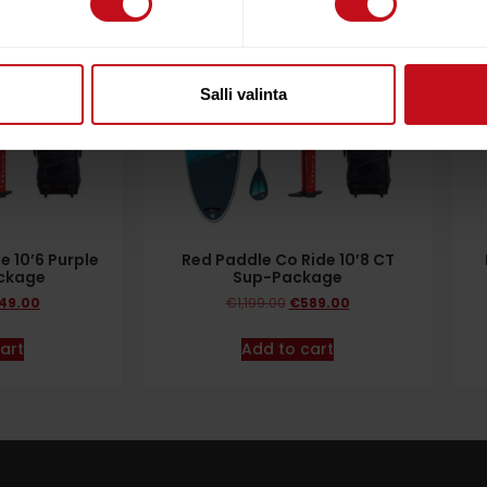
Salli valinta
e 10’6 Purple
Red Paddle Co Ride 10’8 CT
ckage
Sup-Package
49.00
€
1,199.00
€
589.00
art
Add to cart