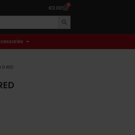
0
€
0.00
ccessories
N 9 RED
RED