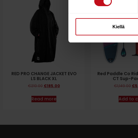
Kiellä
RED PRO CHANGE JACKET EVO
Red Paddle Co Rid
LS BLACK XL
CT Sup-Pa
€
210.00
€
185.00
€
1,149.00
€
5
Read more
Add to c