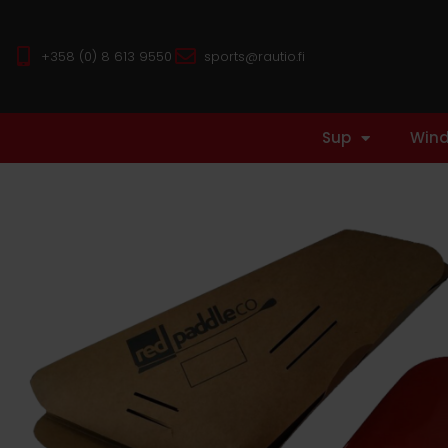
+358 (0) 8 613 9550
sports@rautio.fi
Sup
Wind