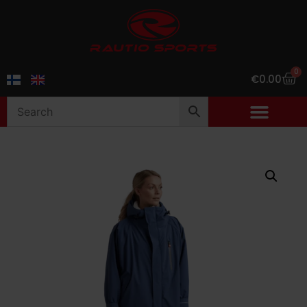
0
€
0.00