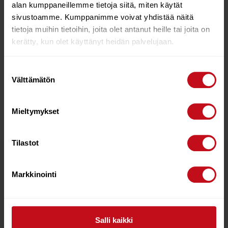
alan kumppaneillemme tietoja siitä, miten käytät
got even better.
sivustoamme. Kumppanimme voivat yhdistää näitä
Admiral Blue is a soft navy with cool grey lining.
tietoja muihin tietoihin, joita olet antanut heille tai joita on
kerätty, kun olet käyttänyt heidän palvelujaan.
Change never looked so good – award-winning
Suostumuksen
changing robes with market-leading technical specs.
Välttämätön
valinta
size small
Recommended user height: 5’0″ – 5’3″
Mieltymykset
Tilastot
Related products
Markkinointi
52%
Salli kaikki