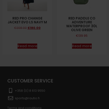
RED PRO CHANGE
RED PADDLE CO
JACKET EVO LS NAVY M
ADVENTURE
WATERPROOF 30L
€
208.00
€
180.00
OLIVE GREEN
€
139.95
Read more
Read more
CUSTOMER SERVICE
+358 (0) 8 613 9550
sports@rautio.fi
Terms and conditions