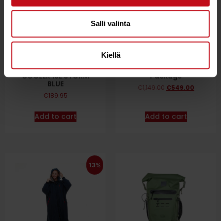
Salli valinta
Kiellä
RED PADDLE CO
Red Paddle Co Ride
WATERPROOF SOFT
10’6 Purple CT Sup-
COOLER 18L STORM
Package
BLUE
€
1,149.00
€
549.00
€
189.95
Add to cart
Add to cart
13%