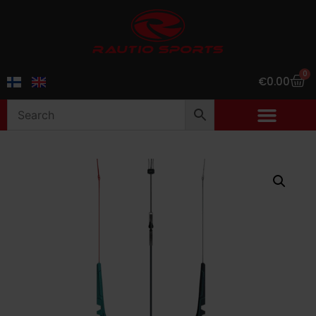
0
€
0.00