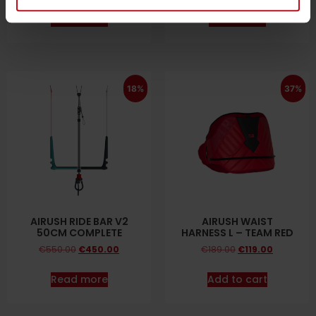
Read more
Read more
18%
37%
AIRUSH RIDE BAR V2
AIRUSH WAIST
50CM COMPLETE
HARNESS L – TEAM RED
€
550.00
€
450.00
€
189.00
€
119.00
Read more
Add to cart