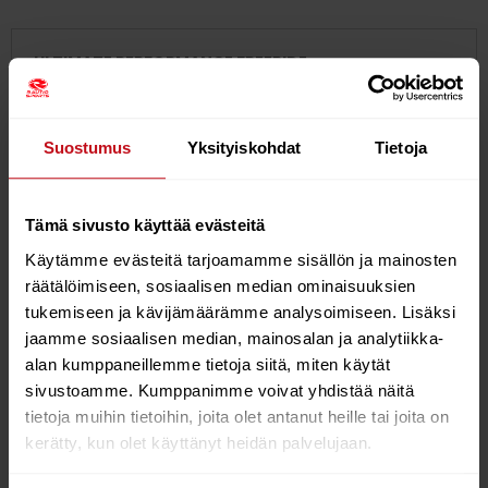
ULTIMATE PERFORMANCE FREERIDE
UNIT CONTROL BAR
Suostumus
Yksityiskohdat
Tietoja
Version 2
Premium all-around control system.
Tämä sivusto käyttää evästeitä
Single PU-covered center line with high front flag
Käytämme evästeitä tarjoamamme sisällön ja mainosten
out.
räätälöimiseen, sosiaalisen median ominaisuuksien
Modus bar length adjustment.
tukemiseen ja kävijämäärämme analysoimiseen. Lisäksi
jaamme sosiaalisen median, mainosalan ja analytiikka-
alan kumppaneillemme tietoja siitä, miten käytät
KEY FEATURES:
sivustoamme. Kumppanimme voivat yhdistää näitä
tietoja muihin tietoihin, joita olet antanut heille tai joita on
Covered depower main line.
kerätty, kun olet käyttänyt heidän palvelujaan.
Internal landing line.