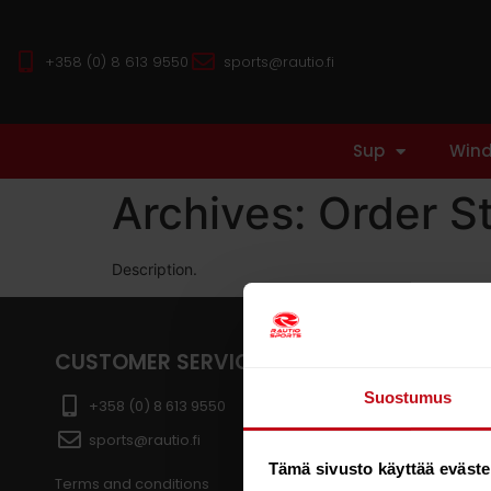
+358 (0) 8 613 9550
sports@rautio.fi
Sup
Wind
Archives:
Order S
Description.
CUSTOMER SERVICE
R
Suostumus
Ka
+358 (0) 8 613 9550
FI
sports@rautio.fi
FI
Bu
Tämä sivusto käyttää eväste
Terms and conditions