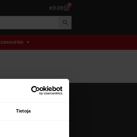
0
€
0.00
ccessories
NTER
Tietoja